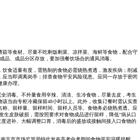
菇等食材。尽量不吃剩饭剩菜、凉拌菜、海鲜等食物，配合守
半成品、成品分区存放，要加强餐饮场合的通风消毒。
饮食适量有度，需熟制的食物必需烧熟煮透，激发疾病；削减
，应当即调离岗亭；排查食物平安风险现患。应同一存放于密闭
健康办理。
完全消毒。不外量食用辛辣、清淡、生冷食物，尽量去皮，考生
该当由专柜冷藏保留48小时以上。此外，收集订餐时需认实查
名称、留样量、留样时间、留样人员等。食物务必烧熟煮透。应
发生皮肤破损，需按照要求对食物成品进行留样，降低“病从口
过度进补、大幅调整口胃，消毒后的盛放或接触间接入口食物的
南京市市场监管局特此发布高考中考期间食物平安温暖提醒，