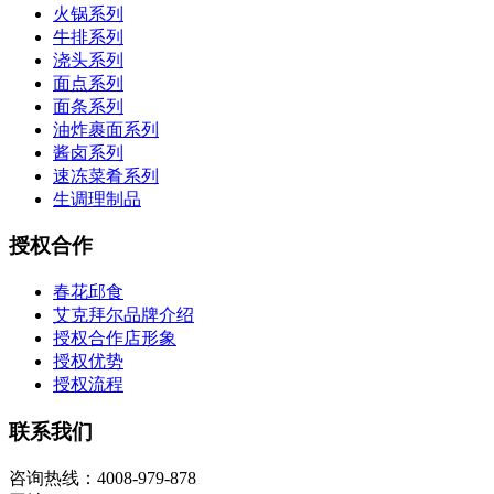
火锅系列
牛排系列
浇头系列
面点系列
面条系列
油炸裹面系列
酱卤系列
速冻菜肴系列
生调理制品
授权合作
春花邱食
艾克拜尔品牌介绍
授权合作店形象
授权优势
授权流程
联系我们
咨询热线：4008-979-878