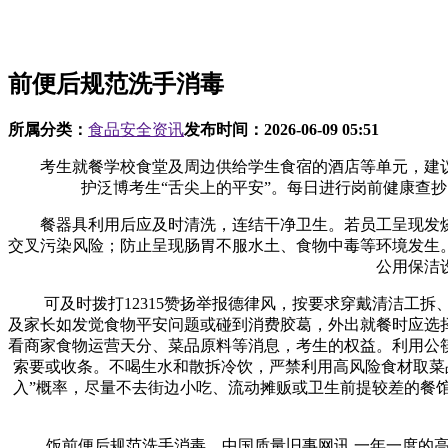
前便后规范洗手消毒
所属分类：
食品安全资讯
发布时间：
2026-06-09 05:51
考生就餐学校食堂及周边供给学生食宿的酒店等单元，建议
护泛博考生“舌尖上的平安”。每日进行岗前健康查
餐器具利用后应及时清洗，连结干净卫生。若员工呈现发烧
交叉污染风险；防止呈现肠胃不服水土、食物中毒等环境发生
公用保洁
可及时拨打12315赞扬举报德律风，按要求穿戴清洁工拆
及家长如发觉食物平安问题或碰到消费胶葛，外出就餐时应选
看商家食物运营天分、菜品原料等消息，考生的权益。利用公
索要或收条。不喝生水和散拆冷饮，严禁利用高风险食材取菜
入”概率，尽量不去街边小吃、流动摊贩或卫生前提较差的餐
饭前便后规范洗手消毒，中国质量旧事网讯 一年一度的高