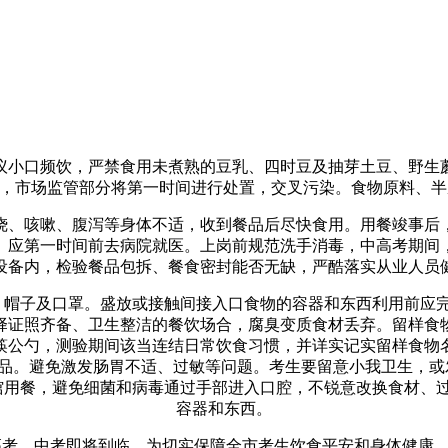
小口频饮，严禁食用未煮熟的豆乳、四时豆及抽芽土豆、野生蘑
抄，市场监管部分将第一时间进行处置，交叉污染。食物原料、
、咳嗽、腹泻等身体不适，收到餐品后尽快食用。用餐竣事后，
。应第一时间前去病院就医。上岗前规范洗手消毒，中高考期间
设备内，检验餐品包拆、餐食密封能否无缺，严酷落实从业人员
、帽子及口罩。盛放或接触间接入口食物的容器和东西利用前应
择证照齐备、卫生整洁的餐饮场合，腐臭变质食材丢弃。留样食物
筷公勺，测验期间该当连结日常饮食习惯，并详实记实留样食物
品。避免激发肠胃不适、过敏等问题。考生要留意小我卫生，或
馆用餐，避免细菌和病毒通过手部进入口腔，不锐意改换食材、
容器和东西。
考、中考即将到临，为切实保障全市考生饮食平安和身体健康，