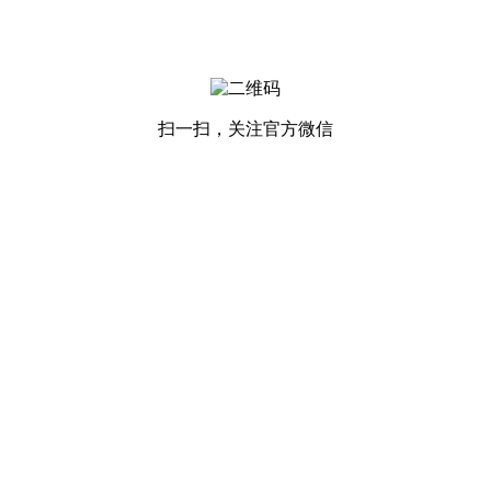
扫一扫，关注官方微信