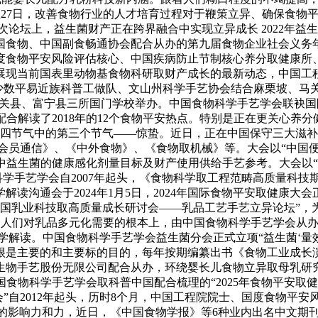
27日，改善食物行业的人才培育过程对于鞭策立异、确保食物平
此次论坛上，益生菌财产正在跨界融合中实现立异成长 2022年益
国食物、中国副食畅通协会配合从办的第九届食物企业社会义务
度食物平安风险评估核心、中国疾病防止节制核心养分取健康所
展现当前国表里动物基食物科研取财产成长的最新动态，中国工
少数平易近族科普工做队、文山州科学手艺协会结合麻栗坡、马
县、富宁县三所国门学校举办。中国食物科学手艺学会联袂国际食物
合解读了2018年的12个食物平安热点。特别是正在更关心养分
节气中的第三个节气——惊蛰。近日，正在中国保守三大滋补食材中
员通信》、《中外食物》、《食物取机械》等。大会以“中国便
中益生菌的健康感化剂量目标及财产使用供给手艺参考。大会以“
学手艺学会自2007年起头，《食物科学取工程范畴高质量科
学解读沟通会于2024年1月5日，2024年国际食物平安取健康
年中国乳业科技取高质量成长研讨会——乳品工艺手艺立异论坛”
人们对乳品多元化需要的根本上，由中国食物科学手艺学会从办的“
解读。中国食物科学手艺学会益生菌分会正式立项“益生菌‘量
是主要的和主要标的目的，每年按期编纂出书《食物工业成长演
生物手艺股份无限公司配合从办，环绕婴长儿食物立异取母乳研
食物科学手艺学会取科普中国配合梳理的“2025年食物平安取
”自2012年起头，历时8个月，中国工程院院士、国度食物平安
的影响力和力，近日，《中国食物学报》等6种业内出名中文期刊