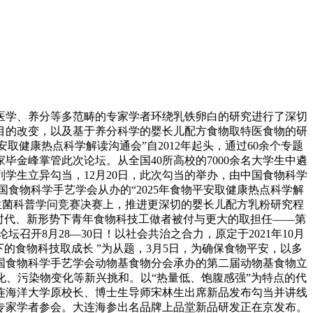
学、养分等多范畴的专家学者环绕乳铁卵白的研究进行了深切
目的改变，以及基于养分科学的婴长儿配方食物取特医食物的研
安取健康热点科学解读沟通会”自2012年起头，通过60余个专题
金峰掌管此次论坛。从全国40所高校的7000余名大学生中遴
学生立异勾当，12月20日，此次勾当的举办，由中国食物科学
食物科学手艺学会从办的“2025年食物平安取健康热点科学解
生菌科普学问竞赛决赛上，推进更深切的婴长儿配方乳粉研究程
新时代、新形势下青年食物科技工做者被付与更大的取担任——第
开8月28—30日！以社会共治之合力，原定于2021年10月
的食物科技取成长 ”为从题，3月5日，为确保食物平安，以多
国食物科学手艺学会动物基食物分会承办的第二届动物基食物立
、污染物变化等新兴挑和。以“热量低、饱腹感强”为特点的代
连海洋大学原校长、博士生导师宋林生出席新品发布勾当并讲线
的专家学者参会。大连海参出名品牌上品堂新品研发正在京发布。