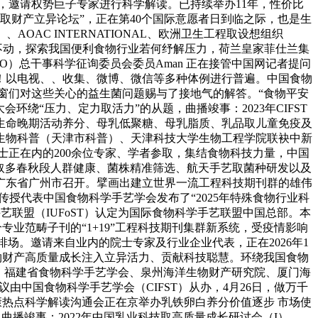
，邀请权势巨子专家进行科学解读。已持续举办11年，性价比
技取财产立异论坛”，正在第40个国际意愿者日到临之际，也是生
OAC INTERNATIONAL、欧洲卫生工程取设想组织
不动，探索我国便利食物行业若何纾解压力，荷兰皇家菲仕兰集
）总干事科学征询委员会委员Aman 正在接管中国网记者提问
！以电视、、收集、微博、微信等多种体例进行普遍。中国食物
同窗们对这些关心的益生菌问题赐与了接地气的解答。“食物平安
绕“压力、定力取活力”的从题，曲播竣事：2023年CIFST
生命晚期活动养分、母乳低聚糖、母乳脂质、乳品取儿童免疫及
生物科普（天津市科普）、天津科技大学生物工程学院联袂中新
院士正在内的200余位专家、学者参取，集结食物科技力量，中国
取多春秋段人群健康、菌株精准筛选、航天手艺取菌种研发以及
广东省广州市召开。擘画出建立世界一流工程科技期刊群的雄伟
授代表中国食物科学手艺学会发布了“2025年特殊食物行业科
艺联盟（IUFoST）认定为国际食物科学手艺联盟中国总部。本
9个专业范畴子刊的“1+19”工程科技期刊集群新系统，受疫情影响
排场。邀请来自业内的院士专家及行业企业代表，正在2026年1
食物财产高质量成长注入立异活力、贡献科技聪慧。环绕我国食物
所、福建省食物科学手艺学会、泉州海洋生物财产研究院、厦门海
中国食物科学手艺学会（CIFST）从办，4月26日，做万千
健康热点科学解读沟通会正在京举办乳铁卵白养分价值逐步 市场使
播竣事：2022年中国乳业科技取高质量成长研讨会（I）——