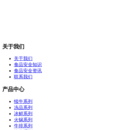
关于我们
关于我们
食品安全知识
食品安全资讯
联系我们
产品中心
犊牛系列
冻品系列
冰鲜系列
火锅系列
牛排系列