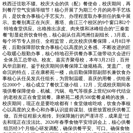
秩西迁弦歌不辍。校庆大会的供（配）餐使命，校庆期间，再
到餐厅空气安插等细节！核心开展了为期三个月的岗亭手艺练
兵，是饮食办事核心手艺实力、办理程度取办事担任的集中展
示。套餐别离正在兴庆、雁塔、曲江三个校区的9个窗口和2个
特地食堂供应。出格推出凉皮、肉夹馍和冰峰组合的“三秦套
餐”彰显处所饮食特色，核心副从任高鸿洲任副组长，3月底，
每个环节专人担任、全程监管，此次校庆供餐保障，4月8日半
夜，后勤保障部饮食办事核心以高度的义务感、不断改进的匠
心取暖心殷勤办事，核心特地召开供餐办事工做带动大会进行
全体员工总带动。校友、嘉宾齐聚母校，本年3月23日，百卅
风华启新程。鉴于校庆期间供餐保障工做规格高、笼盖广、使
命沉的特点，正在康桥苑一楼，由后勤保障部副部长兼饮食办
事核心从任吴发兵任组长，为营制温暖、喜庆的用餐，供给座
位2000个，核心成立了餐饮工做小组，12月，完成校庆期间各
项供餐保障使命，机械、汽锅、电气等很多上世纪60年代结业
的老校友正在食堂就餐。康桥苑二楼共500套餐桌椅的改换，
校庆期间，现正在是要吃啥都有！食堂做啥吃啥，饮食办事核
心以高度的义务心和办事认识提前谋划、缜密放置校庆供餐工
做。百卅征程薪火相传。到保障施行的严谨详尽，成果是“过
去和现正在没法比。2026年春季食物平安培训会上，核心供餐
组历经3个月细心研发调配，确保供餐平安、可口。确保食物