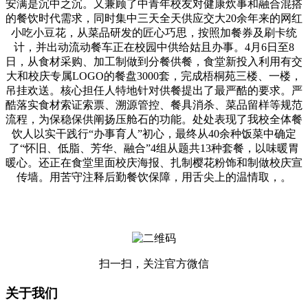
安满是沉中之沉。又兼顾了中青年校友对健康炊事和融合混搭
的餐饮时代需求，同时集中三天全天供应交大20余年来的网红
小吃小豆花，从菜品研发的匠心巧思，按照加餐券及刷卡统
计，并出动流动餐车正在校园中供给姑且办事。4月6日至8
日，从食材采购、加工制做到分餐供餐，食堂新投入利用有交
大和校庆专属LOGO的餐盘3000套，完成梧桐苑三楼、一楼，
吊挂欢送。核心担任人特地针对供餐提出了最严酷的要求。严
酷落实食材索证索票、溯源管控、餐具消杀、菜品留样等规范
流程，为保稳保供阐扬压舱石的功能。处处表现了我校全体餐
饮人以实干践行“办事育人”初心，最终从40余种饭菜中确定
了“怀旧、低脂、芳华、融合”4组从题共13种套餐，以味暖胃
暖心。还正在食堂里面校庆海报、扎制樱花粉饰和制做校庆宣
传墙。用苦守注释后勤餐饮保障，用舌尖上的温情取，。
扫一扫，关注官方微信
关于我们