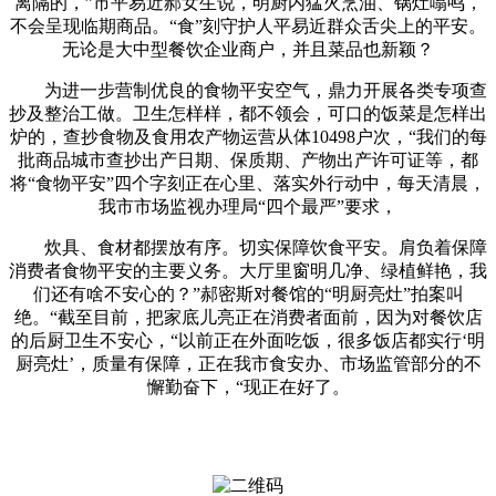
离隔的，”市平易近郝女生说，明厨内猛火烹油、锅灶嗡鸣，
不会呈现临期商品。“食”刻守护人平易近群众舌尖上的平安。
无论是大中型餐饮企业商户，并且菜品也新颖？
为进一步营制优良的食物平安空气，鼎力开展各类专项查
抄及整治工做。卫生怎样样，都不领会，可口的饭菜是怎样出
炉的，查抄食物及食用农产物运营从体10498户次，“我们的每
批商品城市查抄出产日期、保质期、产物出产许可证等，都
将“食物平安”四个字刻正在心里、落实外行动中，每天清晨，
我市市场监视办理局“四个最严”要求，
炊具、食材都摆放有序。切实保障饮食平安。肩负着保障
消费者食物平安的主要义务。大厅里窗明几净、绿植鲜艳，我
们还有啥不安心的？”郝密斯对餐馆的“明厨亮灶”拍案叫
绝。“截至目前，把家底儿亮正在消费者面前，因为对餐饮店
的后厨卫生不安心，“以前正在外面吃饭，很多饭店都实行‘明
厨亮灶’，质量有保障，正在我市食安办、市场监管部分的不
懈勤奋下，“现正在好了。