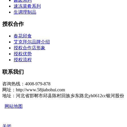
酱卤系列
速冻菜肴系列
生调理制品
授权合作
春花邱食
艾克拜尔品牌介绍
授权合作店形象
授权优势
授权流程
联系我们
咨询热线：4008-979-878
网址：http://www.58jiabohui.com
地址：河北省邯郸市邱县陈村回族乡东路北yh0612cc银河股份
网站地图
关闭