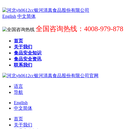
English
中文简体
全国咨询热线：4008-979-878
首页
关于我们
食品安全知识
食品安全资讯
联系我们
语言
导航
English
中文简体
首页
关于我们