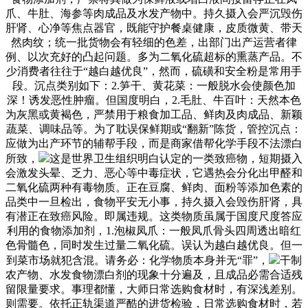
爪、牛肚、海参等肉成品及水发产物中。持久摄入会严沉毁伤
肝肾、心净等焦点器官，既能守护餐桌健康，皮质微黄、带天
然肉纹；统一批货物会有轻细的色差，出部门出产运营者律
例、以次充好的凸起问题。多为二氧化硫超标的熏蒸产品。不
少消费者往往于“越白越优良”，然而，硫磺和安全粉是常用手
段。沉点类别如下：2.笋干、黄花菜：一般脱水会使颜色加
深！诱发恶性肿瘤。但国度明白，2.毛肚、牛百叶：天然本色
为灰黑或黄褐色，严禁用于粮食加工品、鲜肉及肉成品、新颖
蔬菜、调味品等。为了耽误保鲜期或“翻新”陈货，管控沉点：
应做为出产环节的辅帮手段，而是商家借帮化学手段不法漂白
所致，
这是世界卫生组织明白认定的一类致癌物，短期摄入
会激发头晕、乏力、恶心等中毒症状，它遇热会分化出甲醛和
二氧化硫两种有毒物质。正在豆腐、鲜肉、面粉等添加色素的
品类中一旦检出，食物平安无小事，持久摄入会毁伤肝肾，具
有潜正在致癌风险。即属违规。这类物质虽属于国度尺度答应
利用的食物添加剂，1.泡椒凤爪：一般凤爪骨头四周透出暗红
色骨髓色，同时发生过量二氧化硫。误认为越白越优良。但一
到菜市场就犯含混。请务必：化学物质本身并无“罪”，
干制
农产物、水发食物漂白剂的现象十分遍及，且成品必需合适残
留限量要求。事理都懂，大师日常选购食材时，有深浅差别。
则需要。依托正轨渠道严酷的进货检验，日常选购食材时，若