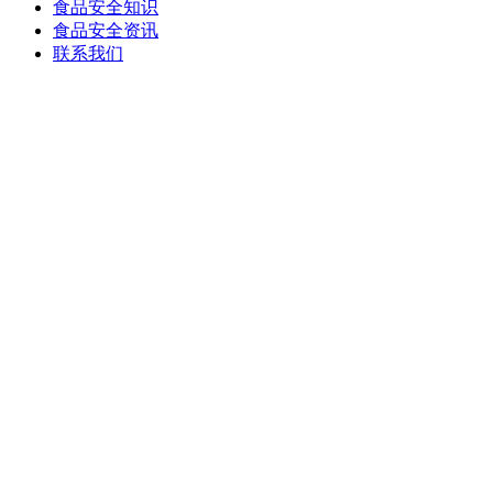
食品安全知识
食品安全资讯
联系我们