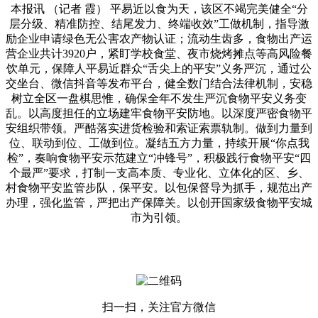
本报讯 （记者 霞） 平易近以食为天，该区不竭完美健全“分
层分级、精准防控、结尾发力、终端收效”工做机制，指导激
励企业申请绿色无公害农产物认证；流动生齿多，食物出产运
营企业共计3920户，紧盯学校食堂、夜市烧烤摊点等高风险餐
饮单元，保障人平易近群众“舌尖上的平安”义务严沉，通过公
交坐台、微信抖音等发布平台，健全数门结合法律机制，安稳
树立全区一盘棋思惟，确保全年不发生严沉食物平安义务变
乱。以高度担任的立场建牢食物平安防地。以深度严密食物平
安组织带领。严酷落实进货检验和索证索票轨制。做到力量到
位、联动到位、工做到位。凝结五方力量，持续开展“你点我
检”，奏响食物平安示范建立“冲锋号”，积极践行食物平安“四
个最严”要求，打制一支高本质、专业化、立体化的区、乡、
村食物平安监管步队，保平安。以包保督导为抓手，规范出产
办理，强化监管，严把出产保障关。以创开国家级食物平安城
市为引领。
扫一扫，关注官方微信