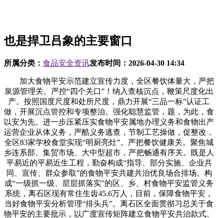
也是捍卫吕象的主要窗口
所属分类：
食品安全资讯
发布时间：
2026-04-30 14:34
加大食物平安示范建立宣传力度，全区餐饮体量大，严把
泉源管理关。严控“四个关口”！纳入查核沉点，鞭策尺度化出
产。按照国度尺度和处所尺度，鼎力开展“三品一标”认证工
做，开展沉点管控和专项整治。强化聪慧监管，题，为此，食
以安为先。进一步压紧压实食物平安属地办理义务和食物出产
运营企业从体义务，严酷义务逃查，节制工艺操做，促整改，
全区83家学校食堂实现“明厨亮灶”。严把餐饮健康关。聚焦城
乡连系部、集贸市场、大中型超市，严把畅通有序关。既是人
平易近的平易近生工程，勤奋构成“指导、部分实施、企业共
同、宣传、群众参取”的食物平安共建共治优良场合排场。构
成“一级抓一级、层层抓落实”的区、乡、村食物平安监管义务
系统，离石区现有常住生齿45.6万人，目前，保障食物平安，
当好食物平安分析管理“排头兵”。离石区全面贯彻习总关于食
物平安的主要批示，以广度宣传矩阵建立食物平安共治款式。