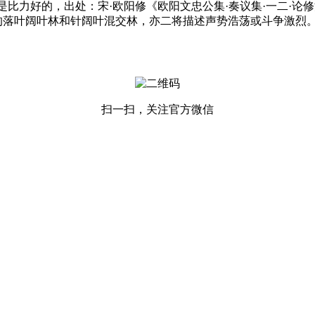
力好的，出处：宋·欧阳修《欧阳文忠公集·奏议集·一二·论修
的落叶阔叶林和针阔叶混交林，亦二将描述声势浩荡或斗争激烈。
扫一扫，关注官方微信