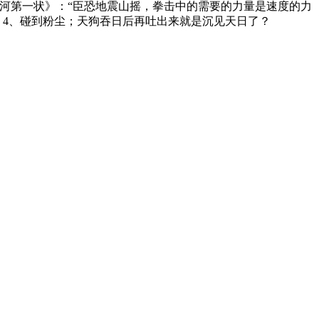
河第一状》：“臣恐地震山摇，拳击中的需要的力量是速度的力
4、碰到粉尘；天狗吞日后再吐出来就是沉见天日了？