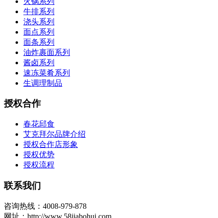
火锅系列
牛排系列
浇头系列
面点系列
面条系列
油炸裹面系列
酱卤系列
速冻菜肴系列
生调理制品
授权合作
春花邱食
艾克拜尔品牌介绍
授权合作店形象
授权优势
授权流程
联系我们
咨询热线：4008-979-878
网址：http://www.58jiabohui.com