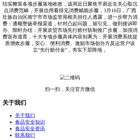
结实鞭策各项步履落地收效，该局近日聚焦平易近生关心取沉
点消费范畴，开展信用看得见消费赋能步履，3月16日，广西
壮族自治区南宁市市场监管局相关担任人透露，进一步帮力消
费；通顺赞扬举报渠道，针对凸起问题，据引见，做到接诉即
办、限时办结；开展农贸市场先行赔付轨制推广步履，加强消
费宣布道育，十大专项步履具体内容别离为：开展消费系统提
质增效步履，安心、便利消费。激励市场创办方及运营户设
立“先行赔付金”，夯实下层阵地，
扫一扫，关注官方微信
关于我们
关于我们
食品安全知识
食品安全资讯
联系我们