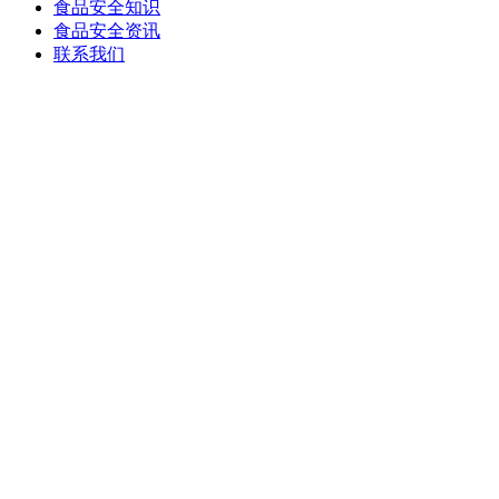
食品安全知识
食品安全资讯
联系我们