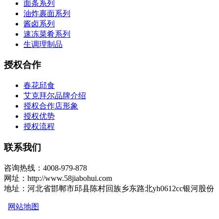
面条系列
油炸裹面系列
酱卤系列
速冻菜肴系列
生调理制品
授权合作
春花邱食
艾克拜尔品牌介绍
授权合作店形象
授权优势
授权流程
联系我们
咨询热线：4008-979-878
网址：http://www.58jiabohui.com
地址：河北省邯郸市邱县陈村回族乡东路北yh0612cc银河股份
网站地图