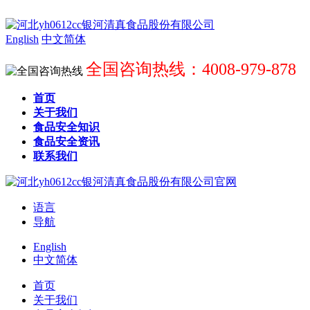
English
中文简体
全国咨询热线：4008-979-878
首页
关于我们
食品安全知识
食品安全资讯
联系我们
语言
导航
English
中文简体
首页
关于我们