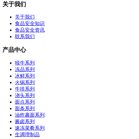
关于我们
关于我们
食品安全知识
食品安全资讯
联系我们
产品中心
犊牛系列
冻品系列
冰鲜系列
火锅系列
牛排系列
浇头系列
面点系列
面条系列
油炸裹面系列
酱卤系列
速冻菜肴系列
生调理制品