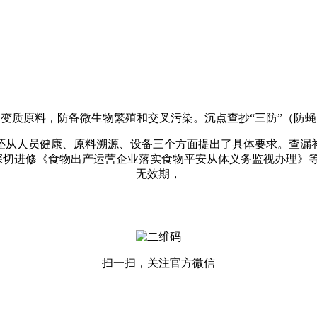
质原料，防备微生物繁殖和交叉污染。沉点查抄“三防”（防蝇
从人员健康、原料溯源、设备三个方面提出了具体要求。查漏补
深切进修《食物出产运营企业落实食物平安从体义务监视办理》
无效期，
扫一扫，关注官方微信