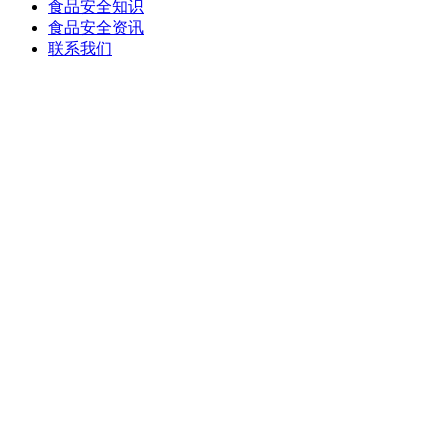
食品安全知识
食品安全资讯
联系我们