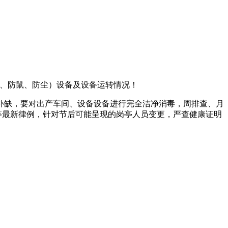
、防鼠、防尘）设备及设备运转情况！
缺，要对出产车间、设备设备进行完全洁净消毒，周排查、月
等最新律例，针对节后可能呈现的岗亭人员变更，严查健康证明