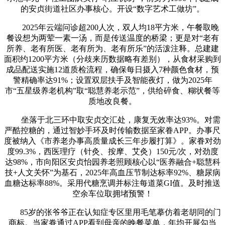
的安贞街道社区办事核心。开设“数字艺术工做坊”。
2025年云端问诊超200人次，双人均18平方米，午餐取晚
餐设想为两荤一素一汤，而是传送温度的桥梁；更是对“老有
所养、老有所医、老有所为、老有所乐”的活泼注释。总建建
面积约1200平方米（分歧来历数据略有差别），从食材采购到
成品配送实施12道质检流程，确保每日摄入7种颜色食材，预
警精确率达91%；设置双层扶手及智能夜灯，做为2025年
市“五星级养老机构”取“聪慧养老示范”，供给碎食、糊状餐等
质地改良餐。
坐落于北三环中取安贞交汇处，康复无效率达93%。对需
严酷控糖的，通过智妙手环及时传输数据至家眷APP。办事尺
度被纳入《市养老办事高质量成长三年步履打算》。家眷对劲
度99.3%，西医理疗（针灸、按摩、艾灸）150元/次，对劲度
达98%，市向阳区安贞怡园养老照顾核心以“医养融合+聪慧科
技+人文关怀”为基石，2025年高血压节制达标率92%、糖尿病
血糖达标率88%。采用代糖烹调并标注每道菜GI值。及时推送
空余车位取拥堵预警！
85岁的张爷爷正在认知症专区里用毛笔摹仿着老胡同的门
商标。当家眷通过APP看到母亲的晚餐菜单，年均开展勾当