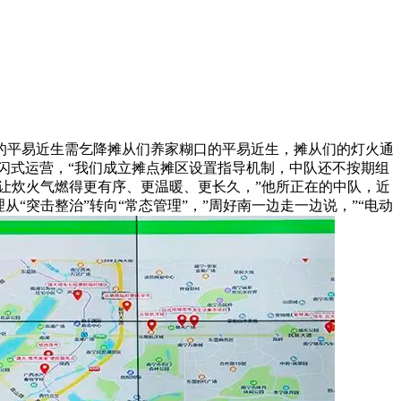
平易近生需乞降摊从们养家糊口的平易近生，摊从们的灯火通
快闪式运营，“我们成立摊点摊区设置指导机制，中队还不按期组
，让炊火气燃得更有序、更温暖、更长久，”他所正在的中队，近
“突击整治”转向“常态管理”，”周好南一边走一边说，”“电动