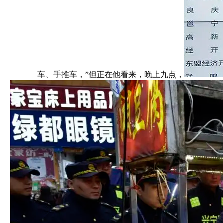
车、手推车，”但正在他看来，晚上九点，