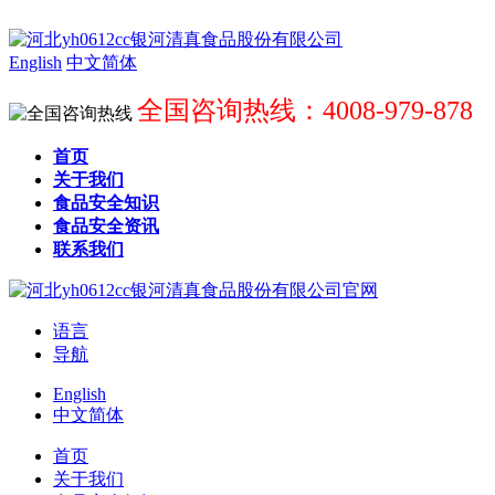
English
中文简体
全国咨询热线：4008-979-878
首页
关于我们
食品安全知识
食品安全资讯
联系我们
语言
导航
English
中文简体
首页
关于我们