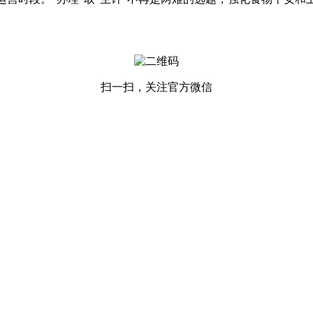
扫一扫，关注官方微信