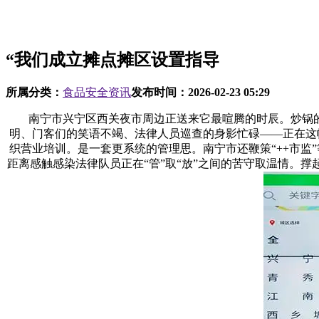
“我们成立摊点摊区设置指导
所属分类：
食品安全资讯
发布时间：
2026-02-23 05:29
南宁市兴宁区西关夜市周边正送来它最喧腾的时辰。炒锅的
明、门客们的笑语不竭、法律人员巡查的身影忙碌——正在这幅
织营业培训。是一套更系统的管理思。南宁市还鞭策“++市监
距离感触感染法律队员正在“管”取“放”之间的苦守取温情。撑