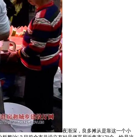
夜渐深，良多摊从是靠这一个小