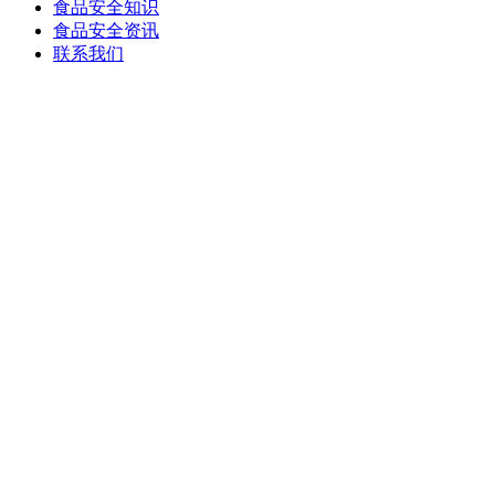
食品安全知识
食品安全资讯
联系我们