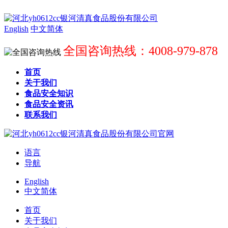
English
中文简体
全国咨询热线：4008-979-878
首页
关于我们
食品安全知识
食品安全资讯
联系我们
语言
导航
English
中文简体
首页
关于我们