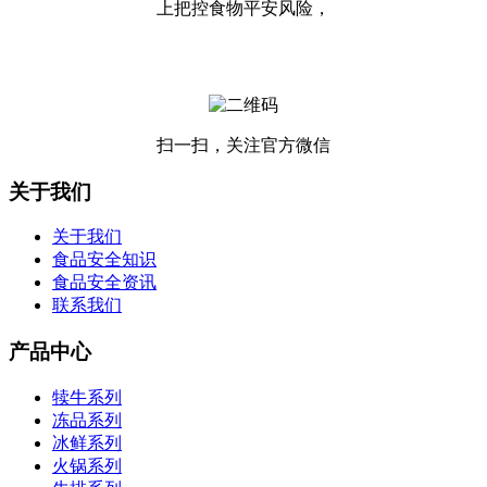
上把控食物平安风险，
扫一扫，关注官方微信
关于我们
关于我们
食品安全知识
食品安全资讯
联系我们
产品中心
犊牛系列
冻品系列
冰鲜系列
火锅系列