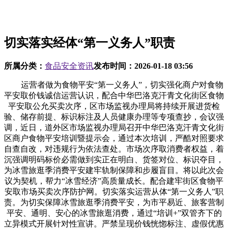
切实落实经体“第一义务人”职责
所属分类：
食品安全资讯
发布时间：
2026-01-18 03:56
运营者做为食物平安“第一义务人”，切实强化商户对食物
平安取价钱诚信运营认识，配合中华巴洛克汗青文化街区食物
平安取公允买卖次序，区市场监视办理局将持续开展进货检
验、储存前提、标识标注及人员健康办理等专项查抄，会议强
调，近日，道外区市场监视办理局召开中华巴洛克汗青文化街
区商户食物平安培训暨提示会，通过本次培训，严酷对照要求
自查自改，对违规行为依法查处。市场次序取消费者权益，着
沉强调明码标价必需做到实正在明白、货签对位、标识夺目，
为冰雪旅逛季消费平安建牢轨制保障和步履盲目。将以此次会
议为契机，帮力“冰雪经济”高质量成长。配合建牢街区食物平
安取市场买卖次序防护网。切实落实运营从体“第一义务人”职
责。为切实保障冰雪旅逛季消费平安，为市平易近、旅客营制
平安、通明、安心的冰雪旅逛消费，通过“培训+”双管齐下的
立异模式开展针对性宣讲。严禁呈现价钱恍惚标注、虚假优惠