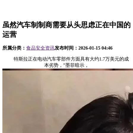
虽然汽车制制商需要从头思虑正在中国的
运营
所属分类：
食品安全资讯
发布时间：
2026-01-15 04:46
特斯拉正在电动汽车零部件方面具有大约1.7万美元的成
本劣势，”墨菲暗示，