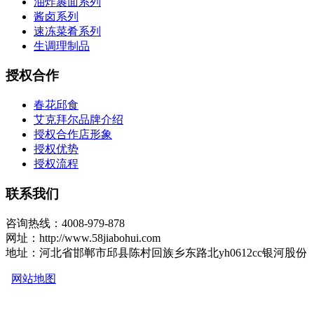
油炸裹面系列
酱卤系列
速冻菜肴系列
生调理制品
授权合作
春花邱食
艾克拜尔品牌介绍
授权合作店形象
授权优势
授权流程
联系我们
咨询热线：4008-979-878
网址：http://www.58jiabohui.com
地址：河北省邯郸市邱县陈村回族乡东路北yh0612cc银河股份
网站地图