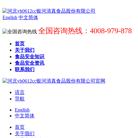
English
中文简体
全国咨询热线：4008-979-878
首页
关于我们
食品安全知识
食品安全资讯
联系我们
语言
导航
English
中文简体
首页
关于我们