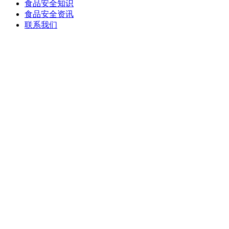
食品安全知识
食品安全资讯
联系我们