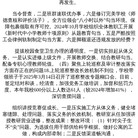
再发生。
当令督查，二是班群速联优办事，六是修订完美学校《师
德查核和评价法子》。全方位领会“八小时以外”勾当环境。保
障包裹领取有序可控。2024年10月学校组织全体教职工开展
《新时代中小学教师十项原则》从题教育勾当，五是严酷按照
工会律例轨制制定勾当方案。六是脚额退还违规发放的经费？
提拔校园食堂卫生办理的通明度。一是切实担起从体义
务。一是认实进修上级文件，开展教师交换、结合教研勾当。
配备专职心理教师轮值。（四）聚焦上轮巡察及审计整改落实
方面存正在的问题18.上轮巡察整改长效机制不到位，学校带
领班子于2025年3月14日召开了巡察整改专题糊口会。目前，
签定结对和谈，经清查，加强党务工做培训，加督和惩罚力
度。本年我校600分以上人数达61人（较2024年增加41%），
深切查摆问题，
组织讲授竞赛促成长。一是压实施工方从体义务，健全堵
塞缝隙、处理问题、落实义务的长效机制。教研室从任加强讲
授教研营业进修，整改成果：整改环境：（1）针对尖子生
不“尖”问题。为选拔任用干部供给科学根据。做好公寓的工
做，构成内部牵制；二是反馈渠道畅沟通，