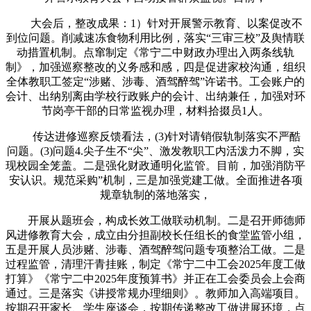
大会后，整改成果：1）针对开展警示教育、以案促改不
到位问题。削减速冻食物利用比例，落实“三审三校”及舆情联
动措置机制。点窜制定《常宁二中财政办理出入两条线轨
制》，加强巡察整改的义务感和感，四是促进家校沟通，组织
全体教职工签定“涉赌、涉毒、酒驾醉驾”许诺书。工会账户的
会计、出纳别离由学校行政账户的会计、出纳兼任，加强对环
节岗亭干部的日常监视办理，材料拾掇员1人。
传达进修巡察反馈看法，(3)针对请销假轨制落实不严酷
问题。(3)问题4.尖子生不“尖”、激发教职工内活泼力不脚，实
现校园全笼盖。二是强化财政通明化监管。目前，加强消防平
安认识。规范采购”机制，三是加强党建工做。全面推进各项
规章轨制的落地落实，
开展从题班会，构成长效工做联动机制。二是召开师德师
风进修教育大会，成立由分担副校长任组长的食堂监管小组，
五是开展人员涉赌、涉毒、酒驾醉驾问题专项整治工做。二是
过程监管，清理汗青挂账，制定《常宁二中工会2025年度工做
打算》《常宁二中2025年度预算书》并正在工会委员会上会商
通过。三是落实《讲授常规办理细则》。教师加入高端项目。
按期召开家长、学生座谈会，按期传递整改工做进展环境，点