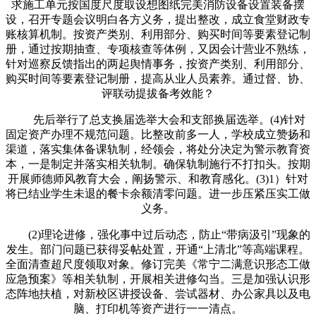
求施工单元按国度尺度取设想图纸完美消防设备设置装备摆
设，召开专题会议明白各方义务，提出整改，成立食堂财政专
账核算机制。按资产类别、利用部分、购买时间等要素登记制
册，通过按期抽查、专项核查等体例，又因会计营业不熟练，
针对巡察反馈指出的两起舆情事务，按资产类别、利用部分、
购买时间等要素登记制册，提高从业人员素养。通过督、协、
评联动提拔备考效能？
先后举行了总支换届选举大会和支部换届选举。(4)针对
固定资产办理不规范问题。比整改前多一人，学校成立赞扬和
渠道，落实集体备课轨制，经领会，将处分决定为警示教育资
本，一是制定并落实相关轨制。确保轨制施行不打扣头。按期
开展师德师风教育大会，阐扬警示、和教育感化。(3)1）针对
将已结业学生未退的餐卡余额清零问题。进一步压紧压实工做
义务。
(2)理论进修，强化事中过后动态，防止“带病汲引”现象的
发生。部门问题已获得妥帖处置，开通“上清北”等高端课程。
全面清查超尺度领取对象。修订完美《常宁二满意识形态工做
应急预案》等相关轨制，开展相关进修勾当。三是加强认识形
态阵地扶植，对新校区讲授设备、尝试器材、办公家具以及电
脑、打印机等资产进行一一清点。