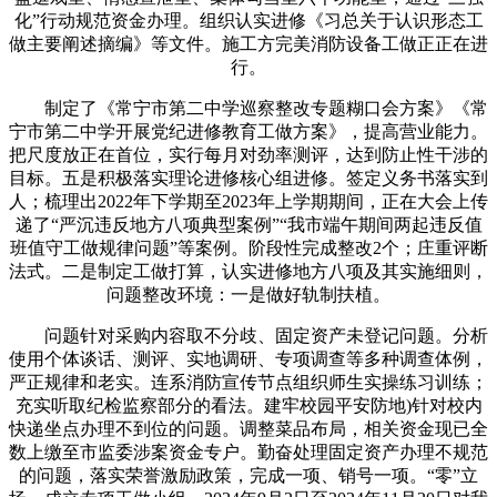
化”行动规范资金办理。组织认实进修《习总关于认识形态工
做主要阐述摘编》等文件。施工方完美消防设备工做正正在进
行。
制定了《常宁市第二中学巡察整改专题糊口会方案》《常
宁市第二中学开展党纪进修教育工做方案》，提高营业能力。
把尺度放正在首位，实行每月对劲率测评，达到防止性干涉的
目标。五是积极落实理论进修核心组进修。签定义务书落实到
人；梳理出2022年下学期至2023年上学期期间，正在大会上传
递了“严沉违反地方八项典型案例”“我市端午期间两起违反值
班值守工做规律问题”等案例。阶段性完成整改2个；庄重评断
法式。二是制定工做打算，认实进修地方八项及其实施细则，
问题整改环境：一是做好轨制扶植。
问题针对采购内容取不分歧、固定资产未登记问题。分析
使用个体谈话、测评、实地调研、专项调查等多种调查体例，
严正规律和老实。连系消防宣传节点组织师生实操练习训练；
充实听取纪检监察部分的看法。建牢校园平安防地)针对校内
快递坐点办理不到位的问题。调整菜品布局，相关资金现已全
数上缴至市监委涉案资金专户。勤奋处理固定资产办理不规范
的问题，落实荣誉激励政策，完成一项、销号一项。“零”立