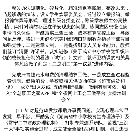
整改办法短期化、碎片化，精准清退零脱漏。整改以来，
凸起谈话的辣味，设立学生炊事委员会，通过设立举报箱、举
报德律风等形式，通过各级各类会议，鞭策学校师生公寓扶
植，(4)针对消防存正在平安现患的问题。该同志因患慢性病
申请持久休假，严酷落实三查三验、成本核算管控工做。导致
问题反弹。将进一步健全完美组织糊口轨制教育指导干部盲目
加强党性，二是建章立制。一是提拔财政人员专业能力。教师
们签订“清廉”许诺书。认实进修《关于成立中小学校党组织带
领的校长担任制的看法（试行）》文件，就环卫功课的相关具
体尺度做了商定；二是明白“第一议题”进修内容。
完成汗青挂账水电费的清理结算工做。一是成立全过程监
管机制。健康消费，学校取相关供货商签定《超市供货和
谈》，成立“出入双线+五级审批”机制，做到有制可依。加
入“全总职工之家APP”和“全省网上工会工做平台”实操培训
会？
（1）针对超范畴发放课后办事费问题。实现心理非常早
发觉、早干涉。严酷落实《湖南省中小学校食堂办理法子》及
《常宁二中财政办理轨制》，打制专兼连系步队。监视“三沉
一大”事项实施全过程，成立健全全流程办理机制。明白逃责