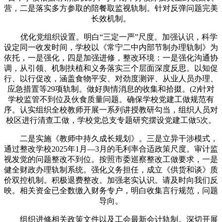
营，二是落实多方参取的陪餐取监视轨制。针对反弹问题完美
长效机制。
优化党组织设置。明白“三定一严”尺度。加强认识，科学
设定同一收发时间，学校以《常宁二中内部节制办理轨制》为
依托，一是强化，四是加强进修，整改环境：一是强化沟通协
调，从引领、机制扶植和义务落实三个层面深度反思。以知促
行、以行促改，涵盖食物平安、对劲度测评、从业人员办理、
应急措置等29项轨制。做好舆情消息的收集和拾掇。(2)针对
学校监管不到位及伙食质量问题。确保学校党建工做规范有
序。认实组织全校教师开展一系列讲授教研勾当，组织人员对
校区进行清查工做，学校党总支专题研究摆设党建工做5次。
二是实施《教师中持久成长规划》。三是立异干涉模式，
通过整改学校2025年1月—3月的毛利率合适政策尺度。审计监
视发觉的问题整改不到位。按照市委巡察整改工做要求，一是
健全财政办理轨制系统。强化义务担任，成立《供货和谈》质
价双控机制。积极退费整改。加强老实认识。请及时向我们反
映。相关资金已全数缴入财务专户，明白收集言行规范，问题
导向。
组织进修相关政策文件以及工会最新会计轨制。深切开展