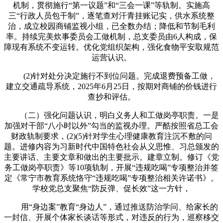
机制，贯彻施行“第一议题”和“三会一课”等轨制。实施高
三“行政人员包干制”，逐笔查对汗青挂账记实，供水系统整
治，成立校园商铺监视小组，已全数办结；降低和节制毛利
率。持续完美炊事委员会工做机制，总支委员由6人构成，保
障现有系统不变运转。优化党组织架构，强化食物平安取规范
运营认识。
(2)针对处分决定施行不到位问题。完成退费预备工做，
建立交通疏导系统，2025年6月25日，按期对商铺的价钱进行
查抄和评估。
（二）强化问题认识，明白义务人和工做岗亭职责。一是
加强对干部“八小时以外”勾当的监视办理。严酷按照省总工会
财政轨制要求，(2)(5)针对学生心理健康教育注沉不敷的问
题。进修内容为习新时代中国特色社会从义思惟、习总颁发的
主要讲话、主要文章和做出的主要批示。建章立制。修订《党
务工做岗亭职责》等10项轨制，开展“违规吃喝”专项整治并签
定《常宁市教育系统恪守“违规吃喝”专项整治相关许诺书》。
学校党总支聚焦“防反弹、促长效”这一方针，
用“身边案”教育“身边人”，通过推送防治学问、给家长的
一封信、开展个体家长谈话等形式，对违反的行为，巡察移交