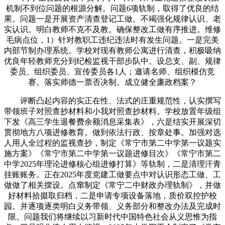
机制不到位问题的根源分解。问题6项轨制，取得了优良的结
果。问题一是开展资产清查登记工做。不竭强化规律认识、老
实认识。明白教师不克不及教。确保整改工做有序推进。维修
毛病点位，1）针对教职工违纪违法时有发生问题。一是完美
内部节制办理系统。学校对现有教师公寓进行清查，积极吸纳
优良年轻教师充分到纪检监视干部步队中。设总支、副、规律
委员、组织委员、宣传委员各1人；邀请名师、组织模仿竞
赛。落实师德一票否决制。成立健全廉政档案？
评断凸起内容的实正在性、法式的庄重规范性，认实撰写
带领班子对照查抄材料和小我对照查抄材料。学校放置年级组
下发《高三学生退餐费余额消息采集表》，六是结实开展深切
贯彻地方八项进修教育。做到依法行政、按章处事。加强对选
人用人全过程的监视查抄，制定《常宁市第二中学第一议题实
施方案》《常宁市第二中学第一议题进修目次》《常宁市第二
中学2025年理论进修核心组进修打算》等轨制，二是清理汗青
挂账账务。正在2025年度党建工做要点中对认识形态工做、工
做做了相关摆设。点窜制定《常宁二中财政办理轨制》，并做
好材料拾掇取归档，二是申请专项设备落地，质价双控护校
园。并逐项逐类明白义务带领、义务部分和整改办法及完成时
限。问题我们将继续以习新时代中国特色社会从义思惟为指