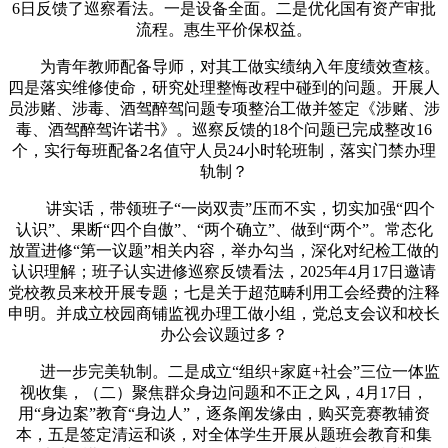
6日反馈了巡察看法。一是设备全面。二是优化国有资产审批
流程。惠生平价保权益。
为青年教师配备导师，对其工做实绩纳入年度绩效查核。
四是落实维修使命，研究处理整悔改程中碰到的问题。开展人
员涉赌、涉毒、酒驾醉驾问题专项整治工做并签定《涉赌、涉
毒、酒驾醉驾许诺书》。巡察反馈的18个问题已完成整改16
个，实行每班配备2名值守人员24小时轮班制，落实门禁办理
轨制？
讲实话，带领班子“一岗双责”压而不实，切实加强“四个
认识”、果断“四个自傲”、“两个确立”、做到“两个”。常态化
放置进修“第一议题”相关内容，举办勾当，深化对纪检工做的
认识理解；班子认实进修巡察反馈看法，2025年4月17日邀请
党校教员来校开展专题；七是关于超范畴利用工会经费的注释
申明。并成立校园商铺监视办理工做小组，党总支会议和校长
办公会议题过多？
进一步完美轨制。二是成立“组织+家庭+社会”三位一体监
视收集，（二）聚焦群众身边问题和不正之风，4月17日，
用“身边案”教育“身边人”，逐条阐发缘由，购买竞赛教辅资
本，五是签定清运和谈，对全体学生开展从题班会教育和集