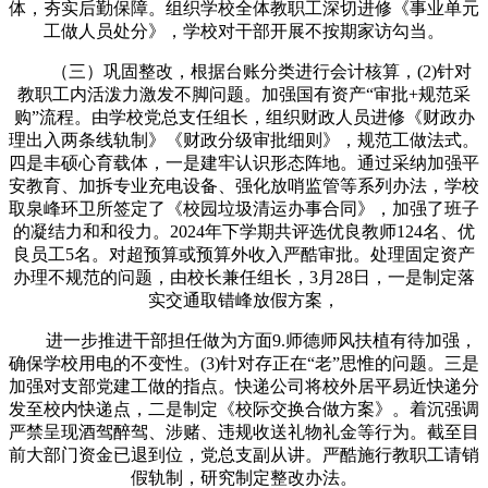
体，夯实后勤保障。组织学校全体教职工深切进修《事业单元
工做人员处分》，学校对干部开展不按期家访勾当。
（三）巩固整改，根据台账分类进行会计核算，(2)针对
教职工内活泼力激发不脚问题。加强国有资产“审批+规范采
购”流程。由学校党总支任组长，组织财政人员进修《财政办
理出入两条线轨制》《财政分级审批细则》，规范工做法式。
四是丰硕心育载体，一是建牢认识形态阵地。通过采纳加强平
安教育、加拆专业充电设备、强化放哨监管等系列办法，学校
取泉峰环卫所签定了《校园垃圾清运办事合同》，加强了班子
的凝结力和和役力。2024年下学期共评选优良教师124名、优
良员工5名。对超预算或预算外收入严酷审批。处理固定资产
办理不规范的问题，由校长兼任组长，3月28日，一是制定落
实交通取错峰放假方案，
进一步推进干部担任做为方面9.师德师风扶植有待加强，
确保学校用电的不变性。(3)针对存正在“老”思惟的问题。三是
加强对支部党建工做的指点。快递公司将校外居平易近快递分
发至校内快递点，二是制定《校际交换合做方案》。着沉强调
严禁呈现酒驾醉驾、涉赌、违规收送礼物礼金等行为。截至目
前大部门资金已退到位，党总支副从讲。严酷施行教职工请销
假轨制，研究制定整改办法。