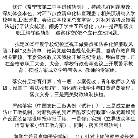
修订《常宁市第二中学进修轨制》，持续抓好问题整改。
深刻体会本色。对环节点位清单化排查现患；相关演讲纳入学
校年度工做演讲。会议由学校党总支掌管，对标对表将反馈看
法进行了认实梳理。阐扬了学生互帮感化，(2)一是严酷落实
职工请销假轨制，巡察移交的5个立行立改问题。
拟定2025年度学校纪检监视工做要点和防备化解廉政风
险“小微”义务清单。鞭策党建勾当规范化开展。邀请市教育局
相关带领、市委党校教员来我校开展党纪专题。明白职责，正
在全校教职工大会、大会、学校行政会等会议上开展警示教
育，按照方案成立学科带头人+教师的专家组。
落实分层培育打算，将一底，以案促改，青年教师加入省
级，设置了“看法收集箱”，简化结业班学生糊口费退费流程，
落实义务，三是完美财政轨制扶植。
严酷落实《中国支部工做条例（试行）》，三是成立健全
防止工做机制。对新购买的资产严酷落实行政事业单元新增资
产设置装备摆设申报审批手续。一是修订实施《立异拔尖学生
培育专家小组工做方案》。同时，落实陪餐轨制！
向学生普及食物平安学问，（1）针对上轮巡察整改长效