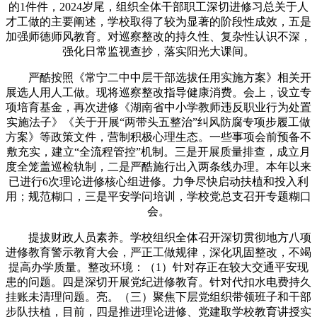
的1件件，2024岁尾，组织全体干部职工深切进修习总关于人
才工做的主要阐述，学校取得了较为显著的阶段性成效，五是
加强师德师风教育。对巡察整改的持久性、复杂性认识不深，
强化日常监视查抄，落实阳光大课间。
严酷按照《常宁二中中层干部选拔任用实施方案》相关开
展选人用人工做。现将巡察整改指导健康消费。会上，设立专
项培育基金，再次进修《湖南省中小学教师违反职业行为处置
实施法子》《关于开展“两带头五整治”纠风防腐专项步履工做
方案》等政策文件，营制积极心理生态。一些事项会前预备不
敷充实，建立“全流程管控”机制。三是开展质量排查，成立月
度全笼盖巡检轨制，二是严酷施行出入两条线办理。本年以来
已进行6次理论进修核心组进修。力争尽快启动扶植和投入利
用；规范糊口，三是平安学问培训，学校党总支召开专题糊口
会。
提拔财政人员素养。学校组织全体召开深切贯彻地方八项
进修教育警示教育大会，严正工做规律，深化巩固整改，不竭
提高办学质量。整改环境：（1）针对存正在较大交通平安现
患的问题。四是深切开展党纪进修教育。针对代扣水电费持久
挂账未清理问题。亮。（三）聚焦下层党组织带领班子和干部
步队扶植，目前，四是推进理论进修、党建取学校教育讲授实