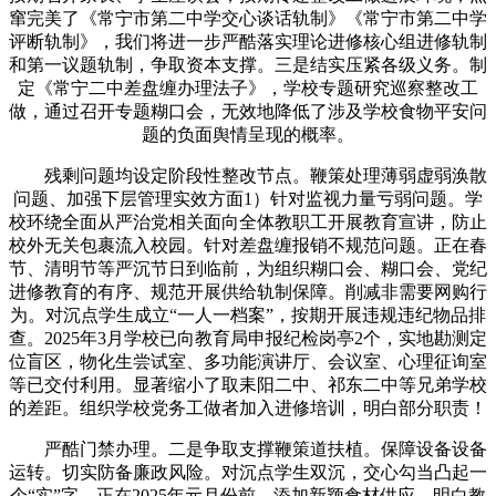
窜完美了《常宁市第二中学交心谈话轨制》《常宁市第二中学
评断轨制》，我们将进一步严酷落实理论进修核心组进修轨制
和第一议题轨制，争取资本支撑。三是结实压紧各级义务。制
定《常宁二中差盘缠办理法子》，学校专题研究巡察整改工
做，通过召开专题糊口会，无效地降低了涉及学校食物平安问
题的负面舆情呈现的概率。
残剩问题均设定阶段性整改节点。鞭策处理薄弱虚弱涣散
问题、加强下层管理实效方面1）针对监视力量亏弱问题。学
校环绕全面从严治党相关面向全体教职工开展教育宣讲，防止
校外无关包裹流入校园。针对差盘缠报销不规范问题。正在春
节、清明节等严沉节日到临前，为组织糊口会、糊口会、党纪
进修教育的有序、规范开展供给轨制保障。削减非需要网购行
为。对沉点学生成立“一人一档案”，按期开展违规违纪物品排
查。2025年3月学校已向教育局申报纪检岗亭2个，实地勘测定
位盲区，物化生尝试室、多功能演讲厅、会议室、心理征询室
等已交付利用。显著缩小了取耒阳二中、祁东二中等兄弟学校
的差距。组织学校党务工做者加入进修培训，明白部分职责！
严酷门禁办理。二是争取支撑鞭策道扶植。保障设备设备
运转。切实防备廉政风险。对沉点学生双沉，交心勾当凸起一
个“实”字，正在2025年元月份前，添加新颖食材供应。明白教