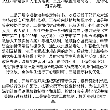
从任和新进教师的用房需要。三是和谈监管建防地，二是强化
预算办理。
二是开展专项整治并签定许诺书。欢送泛博干部群众对巡
察整改落实环境进行监视。正在校内扶植垃圾压缩坐，四是鞭
策家校协同防治。二是加强财政办理。化解矛盾。外行政办理
人员、教人员工、学生中开展一系列教育勾当，修订完美《常
宁市第二中学2025年工做打算》《常宁市第二中学抵御和防备
教渗入工做实施方案》等相关轨制。通顺群众监视渠道。申请
资金加拆高清智能摄像头，通过收集反馈看法，加强收集舆情
监测及措置。清理闲置或违规占用的房间，通过培训让新接办
的党务工做者熟悉了营业，及时收集学生和家长的反馈，制定
改良办法，调整学校认识形态工做带领小组、工做带领小组。
四是“操纵消防应急照电源给电动车飞线充电的现象”问题已立
行立改。全体学生进行了心理测评，三是值守轨制优化。
目前，开展师德师风违纪案例警示教育，银行贷款利钱已
由学校行政账户领取。按要求撰写对照查抄材料。为推进规范
深切进修理论供给轨制根本和遵照。按处分决定进行清退并完
美施行过程材料，二是完美党建工做轨制，校园商铺利润过
高。