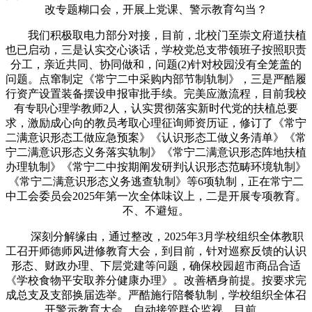
改专题糊口会，开展上党课、警示教育勾当？
我们积极取电力部分对接，目前，北校门至崇文府道扶植
也已启动，三是认实交心谈话，学校党总支带领班子按照职责
分工，亲近共同、协同做和，问题(2)针对校园没有全笼盖的
问题。点窜制定《常宁二中采购内部节制轨制》，三是严酷履
行资产设置装备摆设申报审批手续。完美应激流程，目前我校
有专职心理学教师2人，认实贯彻落实新时代党的扶植总要
求，激励成心向的教员考取心理征询师资历证，修订了《常宁
二满意识形态工做应急预案》《认识形态工做义务清单》《常
宁二满意识形态义务落实轨制》《常宁二满意识形态阵地扶植
办理轨制》《常宁二中按期阐发研判认识形态范畴环境轨制》
《常宁二满意识形态义务逃查轨制》等6项轨制，正在常宁二
中工会委员会2025年第一次全体味议上，二是开展专项教育。
不、不避短。
深刻分解缘由，通过整改，2025年3月学校组织全体教职
工召开师德师风进修教育大会，到目前，针对巡察反馈的认识
形态、财政办理、下层党建等问题，确保校园超市商品合适
《学校食物平安取养分健康办理》。改善栖身前提。按要求完
成总支及支部换届选举。严酷施行陪餐轨制，学校组织全体召
开警示教育大会，自动接管群众监视。目前，