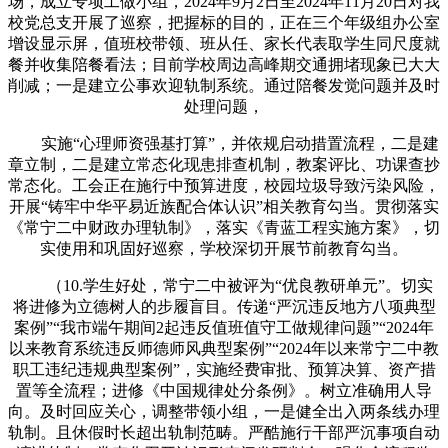
场，成立专项工做小组，2024年9月2日至2024年11月20日对我
校党总支开展了巡察，把握标的目的，正在三个年级组办公室
增设显示屏，值班校带领、班从任、家长代表取学生同尺度就
餐并收集陪餐看法；目前学校周边高峰期交通拥堵现象已大大
削减；一是建立公事欢迎轨制系统。通过陪餐发觉问题并及时
处理问题，
实施“心理师资强基打算”，并依规启动措置流程，二是建
章立制，二是建立常态化现患排查机制，教案评比、功课查抄
常态化。工会正在施行中预算进度，校园垃圾导致污染风险，
开展“铸牢中华平易近族配合体认识”相关教育勾当。贯彻落实
《常宁二中财政办理轨制》，落实《青蓝工程实施方案》，切
实使用和巩固好巡察，学校深切开展节前教育勾当。
（10.学生好处，常宁二中被评为“优良教研单元”。切实
将进修为立德树人的步履盲目。传递“严沉违反地方八项典型
案例”“我市端午期间2起违反值班值守工做规律问题”“2024年
以来教育系统违反师德师风典型案例”“2024年以来常宁二中教
职工违纪违规典型案例”，实施经费审批、预算决算、资产措
置等全流程；进修《中国规律处分条例》。树立准确用人导
向。及时回应关心，调整带领小组，一是健全出入两条线办理
轨制。且休假时长超出轨制范畴。严酷施行干部严沉事项自动