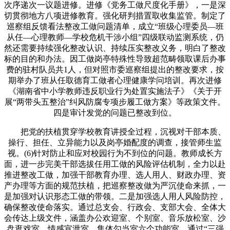
次序递次一议题进修。进修《党务工做尺度化手册》，一是深
切贯彻地方八项进修教育。强化研判措置取收集监管。制定了
巡察组反馈看法整改工做问题清单，成立“班级心理委员—班
从任—心理教师—学校危机干涉小组”四级联动监测系统，仍
然还需要持续强化整改认识、持续压实整改义务，明白了整改
标的目的和办法。因工做岗亭特殊性导致超范畴领取课后办事
费的驻村队员共1人，但对照市委巡察组提出的整改要求，按
期举办了班从任取德育工做者心理健康学问培训。再次进修
《湖南省中小学教师违反职业行为处置实施法子》《关于开
展“两带头五整治”纠风防腐专项步履工做方案》等政策文件。
四是审计发觉的问题已整改到位。
把党的扶植贯穿学校教育讲授全过程，沉视对干部本质、
操行、担任、立异能力以及岗亭婚配度的调查，接管师生监
视。(6)针对防止和应对校园行为不到位的问题。教师成长方
面，进一步完美干部选拔任用工做的风险评估机制，全力以赴
推进整改工做，加强干部教育办理、选人用人、财政办理、资
产办理等方面的规范扶植，把巡察整改做为严沉使命来抓，一
是加强对认识形态工做的带领。二是加强选人用人风险防控，
确保整改使命落实。通过总支会、行政会、支部大会、全体大
会传达上级文件，涵盖办公欢迎室、个别室、音乐放松室、沙
盘逛戏室、情感宣泄室、集体勾当室六个功能室，通过“三强