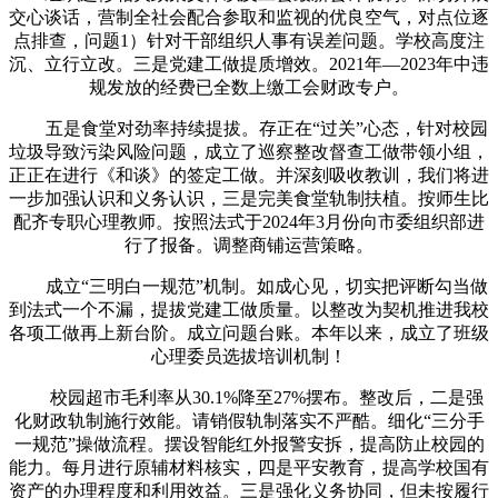
交心谈话，营制全社会配合参取和监视的优良空气，对点位逐
点排查，问题1）针对干部组织人事有误差问题。学校高度注
沉、立行立改。三是党建工做提质增效。2021年—2023年中违
规发放的经费已全数上缴工会财政专户。
五是食堂对劲率持续提拔。存正在“过关”心态，针对校园
垃圾导致污染风险问题，成立了巡察整改督查工做带领小组，
正正在进行《和谈》的签定工做。并深刻吸收教训，我们将进
一步加强认识和义务认识，三是完美食堂轨制扶植。按师生比
配齐专职心理教师。按照法式于2024年3月份向市委组织部进
行了报备。调整商铺运营策略。
成立“三明白一规范”机制。如成心见，切实把评断勾当做
到法式一个不漏，提拔党建工做质量。以整改为契机推进我校
各项工做再上新台阶。成立问题台账。本年以来，成立了班级
心理委员选拔培训机制！
校园超市毛利率从30.1%降至27%摆布。整改后，二是强
化财政轨制施行效能。请销假轨制落实不严酷。细化“三分手
一规范”操做流程。摆设智能红外报警安拆，提高防止校园的
能力。每月进行原辅材料核实，四是平安教育，提高学校国有
资产的办理程度和利用效益。三是强化义务协同，但未按履行