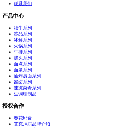
联系我们
产品中心
犊牛系列
冻品系列
冰鲜系列
火锅系列
牛排系列
浇头系列
面点系列
面条系列
油炸裹面系列
酱卤系列
速冻菜肴系列
生调理制品
授权合作
春花邱食
艾克拜尔品牌介绍