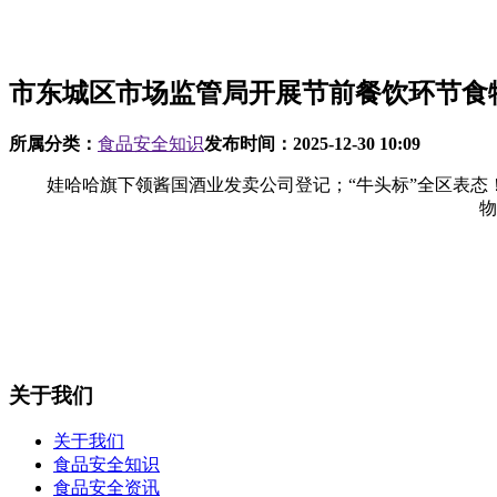
市东城区市场监管局开展节前餐饮环节食
所属分类：
食品安全知识
发布时间：
2025-12-30 10:09
娃哈哈旗下领酱国酒业发卖公司登记；“牛头标”全区表态！
物
关于我们
关于我们
食品安全知识
食品安全资讯