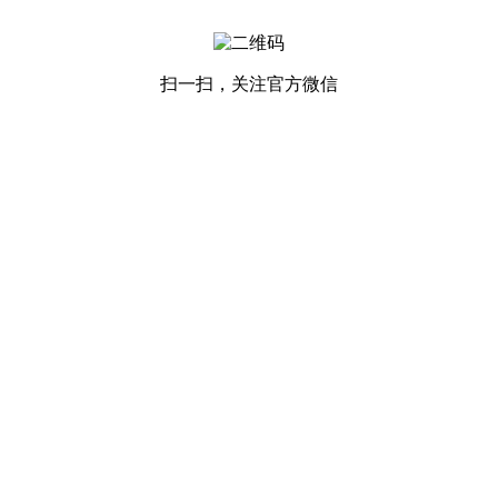
扫一扫，关注官方微信