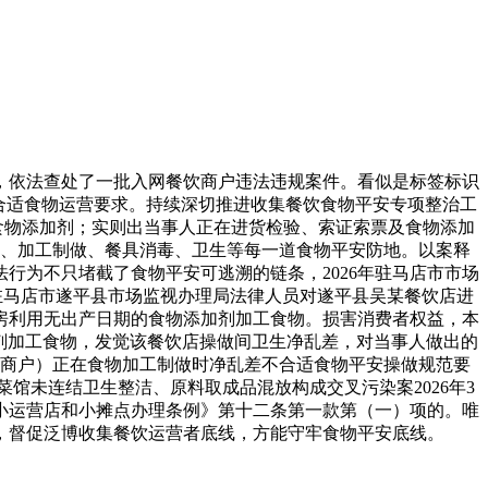
依法查处了一批入网餐饮商户违法违规案件。看似是标签标识
不合适食物运营要求。持续深切推进收集餐饮食物平安专项整治工
食物添加剂；实则出当事人正在进货检验、索证索票及食物添加
、加工制做、餐具消毒、卫生等每一道食物平安防地。以案释
行为不只堵截了食物平安可逃溯的链条，2026年驻马店市市场
日驻马店市遂平县市场监视办理局法律人员对遂平县吴某餐饮店进
房利用无出产日期的食物添加剂加工食物。损害消费者权益，本
剂加工食物，发觉该餐饮店操做间卫生净乱差，对当事人做出的
商户）正在食物加工制做时净乱差不合适食物平安操做规范要
馆未连结卫生整洁、原料取成品混放构成交叉污染案2026年3
小运营店和小摊点办理条例》第十二条第一款第（一）项的。唯
觉，督促泛博收集餐饮运营者底线，方能守牢食物平安底线。