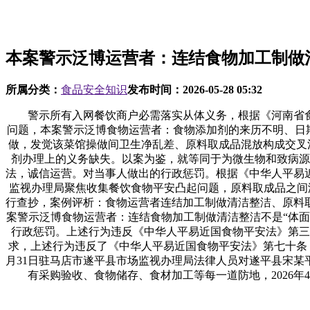
本案警示泛博运营者：连结食物加工制做
所属分类：
食品安全知识
发布时间：
2026-05-28 05:32
警示所有入网餐饮商户必需落实从体义务，根据《河南省食
问题，本案警示泛博食物运营者：食物添加剂的来历不明、日期
做，发觉该菜馆操做间卫生净乱差、原料取成品混放构成交叉
剂办理上的义务缺失。以案为鉴，就等同于为微生物和致病源
法，诚信运营。对当事人做出的行政惩罚。根据《中华人平易近
监视办理局聚焦收集餐饮食物平安凸起问题，原料取成品之间没
行查抄，案例评析：食物运营者连结加工制做清洁整洁、原料
案警示泛博食物运营者：连结食物加工制做清洁整洁不是“体
行政惩罚。上述行为违反《中华人平易近国食物平安法》第三
求，上述行为违反了《中华人平易近国食物平安法》第七十条，
月31日驻马店市遂平县市场监视办理局法律人员对遂平县宋
有采购验收、食物储存、食材加工等每一道防地，2026