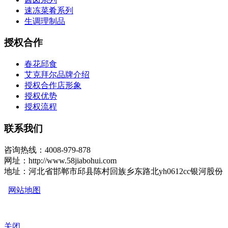
速冻菜肴系列
生调理制品
授权合作
春花邱食
艾克拜尔品牌介绍
授权合作店形象
授权优势
授权流程
联系我们
咨询热线：4008-979-878
网址：http://www.58jiabohui.com
地址：河北省邯郸市邱县陈村回族乡东路北yh0612cc银河股份
网站地图
关闭