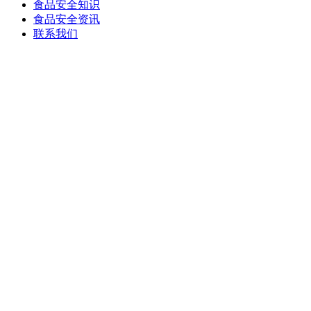
食品安全知识
食品安全资讯
联系我们