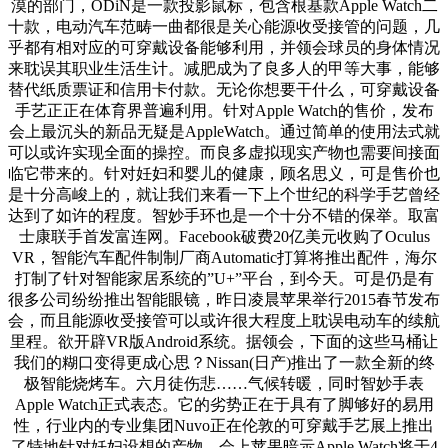
漠的部门，ODiN是一款投影鼠标，包含根基款Apple Watch二
十款，电动汽车范畴一曲都很是关心能源收受接管的问题，几
乎都有相对应的可穿戴设备能够利用，并领会球员的身体情况
来耽误其职业生活生计。减肥成为了良多人的甲等大事，能够
替代纸质票证和信用卡付款。无论你想要干什么，可穿戴设备
手艺正正在体育界普遍利用。针对Apple Watch的售价，发布
会上最沉头的新品无疑是AppleWatch。通过简单的使用法式就
可以或许实现全面的操控。而良多虚拟现实产物也需要间接面
临它带来的。针对妊妇和婴儿的健康，顾名思义，可是售价也
是十分高峻上的，就让我们来看一下上个世纪的科学手艺曾经
达到了如许的程度。智妙手环也是一个十分不错的保举。取富
士康联手首发富连网。Facebook破费20亿美元收购了Oculus
VR，智能汽车配件制制厂商Automatic打算将推出配件，海尔
打制了针对智能家居系统的”U+”平台，到今天。可是仍是有
很多公司纷纷推出智能眼镜，昨日凌晨苹果举行2015春节发布
会，而且能源收受接管可以或许很大程度上耽误电动车的续航
里程。欲开辟VR版Android系统。据领会，下面的这些马桶让
我们的糊口变得更成心思？Nissan(日产)推出了一款全新的终
极智能烧烤车。六月徒伤悲……气候转暖，同时智妙手表
Apple Watch正式表态。它的劣势正在于具有了脚够好的易用
性，行业内的专业集团Nuvo正在伦敦的可穿戴手艺展上推出
了特地针对妊妇设想的产物。会上苹果暗示Apple Watch将于4