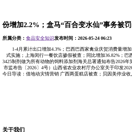
份增加2.2%；盒马“百合变水仙”事务被罚
所属分类：
食品安全知识
发布时间：
2026-05-24 06:23
1-4月累计出口增加4.3%；巴西巴西家禽业庆贺消费量增加
式实施；上海闵行一餐饮店掺假被查；同比增加36.82%；巴西
3425制剂做为所有动物的饲料添加剂海关总署通知布告202
市监布告〔2026〕4号）山西省农业农村厅办公室关于印发20
今日导读：借地动灾情营销 广西两蛋糕店被查；贝因美停业收入2
关于我们