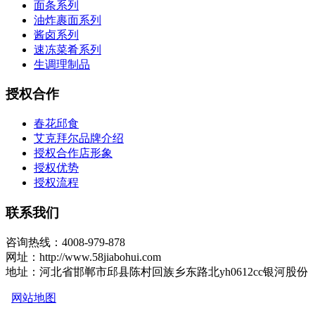
面条系列
油炸裹面系列
酱卤系列
速冻菜肴系列
生调理制品
授权合作
春花邱食
艾克拜尔品牌介绍
授权合作店形象
授权优势
授权流程
联系我们
咨询热线：4008-979-878
网址：http://www.58jiabohui.com
地址：河北省邯郸市邱县陈村回族乡东路北yh0612cc银河股份
网站地图