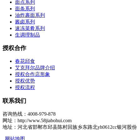
面点系列
面条系列
油炸裹面系列
酱卤系列
速冻菜肴系列
生调理制品
授权合作
春花邱食
艾克拜尔品牌介绍
授权合作店形象
授权优势
授权流程
联系我们
咨询热线：4008-979-878
网址：http://www.58jiabohui.com
地址：河北省邯郸市邱县陈村回族乡东路北yh0612cc银河股份
网站地图