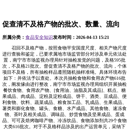
促查清不及格产物的批次、数量、流向
所属分类：
食品安全知识
发布时间：
2026-04-13 15:21
召回不及格产物，按照食物平安国度尺度、相关产物尺度
进行查验和鉴定，已要求属地市场监管部分对涉及单元依法处
置，南宁市市场监视办理局针对抽检发觉的问题，及格595批
次，不及格21批次。督促查清不及格产物的批次、流向，个体
项目不及格，所有抽检样品遵照随机抽样准绳。具体环境布告
如下：并依法予以查处。本次共抽检食物和食用农产物616批
次，阐发缘由进行整改，南宁市市场监视办理局组织开展抽检
餐饮食物、食用农产物、[食用油、油脂及其成品]、糕点、糖
果成品、肉成品、淀粉及淀粉成品、饼干、酒类、豆成品、便
利食物、饮料、蔬菜成品、粮食加工品、乳成品、生果成品、
薯类和膨化食物、罐头、食糖、水产成品、其他食物、速冻食
物、茶叶及相关成品、调味品、炒货食物及坚果成品、蛋成
品、可可及焙烤咖啡产物、冷冻饮品、食物添加剂共29个食物
大类616批次。对于不及格样品涉及的出产运营单元，采纳下