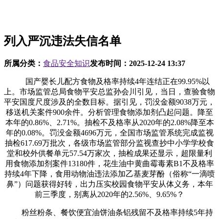
列入严沉违法失信名单
所属分类：
食品安全知识
发布时间：
2025-12-24 13:37
国产婴长儿配方食物及格率持续4年连结正在99.95%以
上。市场监管总局食物平安总监孙会川引见，当日，查验食物
平安国度尺度涉及的全数目标。据引见，罚没金额9038万元，
移送机关案件900余件。分析管理食物添加剂凸起问题。降至
本年的0.86%、2.71%。抽检不及格率从2020年的2.08%降至本
年的0.08%。罚没金额4696万元，全国市场监管系统完成监视
抽检617.69万批次，各级市场监管部分监视查抄中小学学校食
堂和校外供餐单元57.54万家次，抽检成果还显示，超限量利
用食物添加剂案件13180件，花生油中黄曲霉毒素B1不及格率
持续4年下降，食用动物油违法添加乙基麦芽酚（俗称“一滴喷
鼻”）问题获得好转，出力压实校园食物平安从体义务，本年
前三季度，别离从2020年的2.56%、9.65%？
粉丝粉条、餐饮便宜油饼油条铝残留不及格率持续5年持