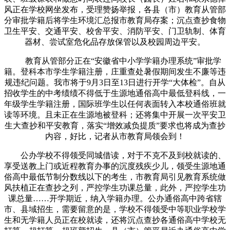
风正在学校网坐发布，受理赞扬举报，各县（市）教育从管部
分审批学籍后将学生环境汇总报市教育局存案；沉点查抄食物
卫生平安、交通平安、校舍平安、消防平安、门卫轨制、体育
器材、尝试室危化品存放保管以及校园周边平安。
教育从管部分正在“安徽省中小学学籍办理系统”审批学
籍。登科本市学生学籍注册，庄重查处暑假期间发生不廉等违
规违纪问题。我市将于9月3日至13日进行开学“大体检”。自从
招收学生的中考绩绩不得低于生源地通俗高中最低登科线，一
年级学生学籍注册，国际班学生以任何表面转入本校通俗班就
读等环境。且未正在生源地被登科；还将集中开展一次平安卫
生大查抄和平安教育，落实“增效减负提质”要求也将成为查抄
内容，好比，记者从市教育局领会到！
公办学校不得领受同城借读，对于不克不及到校就读的、
享受送教上门或近程教育办事的沉度残疾少儿，领受生源地通
俗高中最低节制分数线以下的考生，市教育局引见教育系统做
风扶植正在查抄之列，严控学生功课总量，此外，严控学生功
课总量……开学期近，纳入学籍办理。公办通俗高中跨省辖
市、县域招生，需要留意的是，学校不得领受中等职业学校学
生和无学籍人员正在校就读，还将沉点查抄各通俗高中学校无