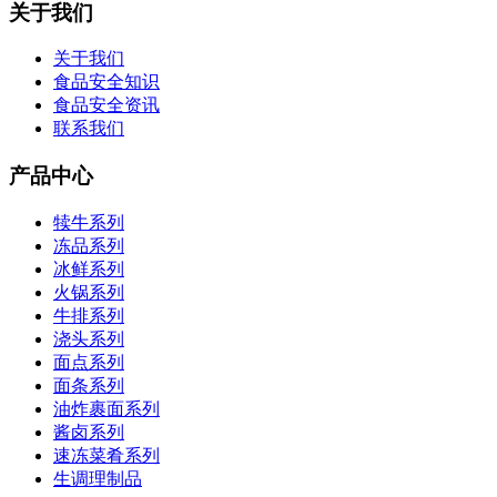
关于我们
关于我们
食品安全知识
食品安全资讯
联系我们
产品中心
犊牛系列
冻品系列
冰鲜系列
火锅系列
牛排系列
浇头系列
面点系列
面条系列
油炸裹面系列
酱卤系列
速冻菜肴系列
生调理制品