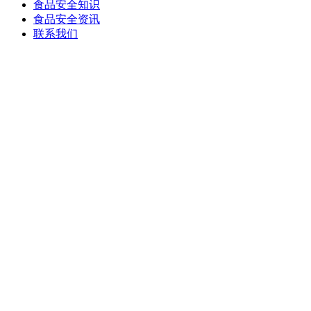
食品安全知识
食品安全资讯
联系我们