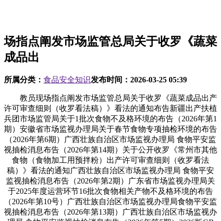
场指点阐发市场监管总局关于收罗《蔬菜
成品出
所属分类：
食品安全知识
发布时间：
2026-03-25 05:39
教员现场指点阐发市场监管总局关于收罗《蔬菜成品出产
许可审查细则（收罗看法稿）》看法的通知布告新疆出产扶植
兵团市场监管局关于1批次食物不及格环境的布告（2026年第1
期）安徽省市场监视办理局关于春节食物专项抽检环境的布告
（2026年第6期）广西壮族自治区市场监视办理局 食物平安监
视抽检消息布告（2026年第14期）关于公开收罗《常州市其他
食物（食物加工用预拌粉）出产许可审查细则（收罗看法
稿）》看法的通知广西壮族自治区市场监视办理局 食物平安
监视抽检消息布告（2026年第2期）广东省市场监视办理局关
于2025年度运营环节16批次食物相关产物不及格环境的布告
（2026年第10号）广西壮族自治区市场监视办理局食物平安监
视抽检消息布告（2026年第13期）广西壮族自治区市场监视办