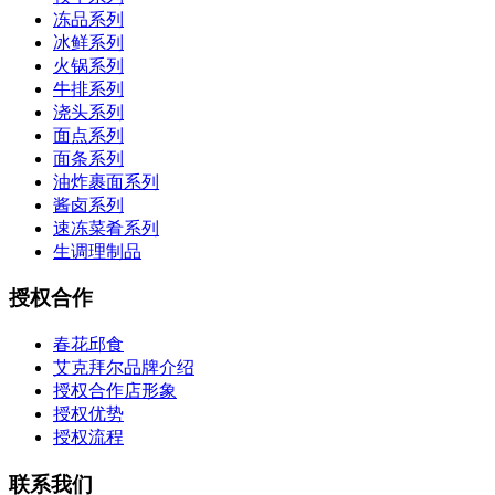
冻品系列
冰鲜系列
火锅系列
牛排系列
浇头系列
面点系列
面条系列
油炸裹面系列
酱卤系列
速冻菜肴系列
生调理制品
授权合作
春花邱食
艾克拜尔品牌介绍
授权合作店形象
授权优势
授权流程
联系我们