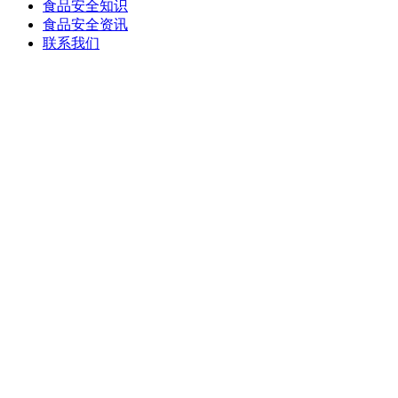
食品安全知识
食品安全资讯
联系我们