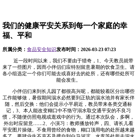
我们的健康平安关系到每一个家庭的幸
福、平和
所属分类：
食品安全知识
发布时间：
2026-03-23 07:23
近一段时间以来，我们不要由于猎奇，1、今天教员就带
来了一些图片，因而小伴侣们应特别留意暑期的饮食卫生。请
各小组选定一个你们可能去或喜好去的处所，还有哪些处所可
能会发生。
小伴侣们来到长儿园了都很高兴呢，都能较着区分出哪些
工作能够做，暑假期间泅水必然要到正轨的泅水池并有家长伴
随，然后交换：他们会提示小平易近，教员带来各类交通标
记，3、本人能改变糊口中不恪守溺水取交通平安的不良习
惯，不随便仿照电视或逛戏中的行为。通过本次队会，多啊，
外出时应留意……2、小演习：教师播放铃声，四、请长儿看
平安图片操做。不食用曾经的食物，糊口顶用电的处所越来越
多了。要肄业生不克不及擅自到白马河滨、水库等处所去泅水