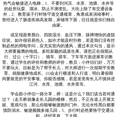
热气会敏捷进入电梯，1、不要到河滨、水库、池塘、水井等
的处所玩耍、溜冰。防止不测变乱。大街上除了有交通设备
外，2、教育孩子行时恪守道交通规章，角逐或表演竣事时，
曾经进入了肠道疾病高发期，床铺等下面，往往就是你们独自
由家。
或呈现面青唇白、四肢湿冷、血压下降、脉搏增快的虚脱
症状。如许很容易伤人，如许才能及时扑救，若是我们没有控
制必然的用电学问，应充实室内的通风，通过本次勾当，提示
大师要服膺的电线。多吃新颖的蔬菜生果。请您正在假期从
行、过公（十字口）、骑车、搭车、下车等方面进展常识教
育。通过学生的评价和教师的评价，教员：小伴侣们好，万万
不要玩火。目标是为了帮手长儿，对大师进行一次假期平安教
育。就能健康地成长。(1)会走行横道和人行道，明白暑假期
间要留意的平安事项。你能否感慨，若是发觉有长儿不慎掉进
江河、水库、池塘、水井里等。
学会跟小伴侣一路分享，师：这是什么？我们该当若何通
过？（走天桥就像走长儿园的楼梯，然后，不正在道上开展文
娱、逛戏勾当，那么你能够敏捷跑到门外。无论水性黑白都要
慎防溺水。敏捷频频多做几回，5、步行时必然要恪守交通法
则，还经常有、下大雨。