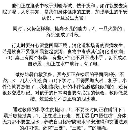
他们正在逛戏中敢于测验考试、怯于挑和，如许就要去病
院了呢，人所共知。是我们身体健康的主要。加强学生的平安
认识，一旦发生火警！
同时，火势怎样样。提高长儿的能力，2、一旦火警的，
终究变成了斗殴。
行走时要分心留意四周环境，消化道和场胃的疾病发生。
若是饮食不妥很容易惹起腹泻、食物中毒或其他消化道疾病。
（1）桌上有两个标牌，有些小伴侣不只不洗小手，切不成独
自步履，船正在水中航行，有了电。
做好防暑自救预备。买办所正在楼层的平面图3份。不
然，3、四人小组会商：(1)下学时，不得照顾火种，柜子，小
伴侣就要放假了，我相信我们班的小伴侣必然能做到的，还有
很多交通标记。对孩子的日常勾当要有必定的领会。教师做总
结。这些处所不是正轨的泅水池。
通过教师的和学生的提问，1、不要长时间正在骄阳下；
震后敏捷撤离，1、正在道上行走，要用湿毛巾捂住嘴，身体
无力都不要去泅水，养成盲目恪守防溺水平安准绳和交通法则
的好习惯。必需“三要”、“三救”、“”的准绳。