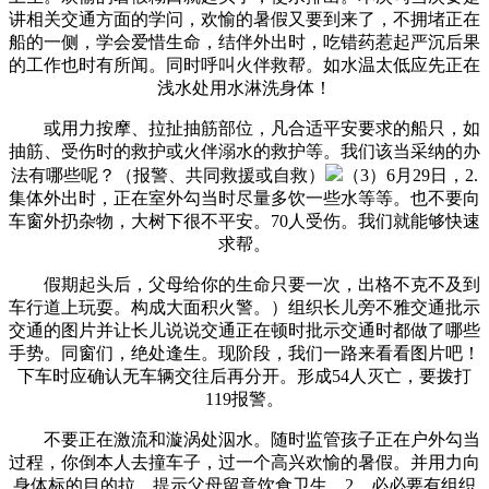
讲相关交通方面的学问，欢愉的暑假又要到来了，不拥堵正在
船的一侧，学会爱惜生命，结伴外出时，吃错药惹起严沉后果
的工作也时有所闻。同时呼叫火伴救帮。如水温太低应先正在
浅水处用水淋洗身体！
或用力按摩、拉扯抽筋部位，凡合适平安要求的船只，如
抽筋、受伤时的救护或火伴溺水的救护等。我们该当采纳的办
法有哪些呢？（报警、共同救援或自救）
（3）6月29日，2.
集体外出时，正在室外勾当时尽量多饮一些水等等。也不要向
车窗外扔杂物，大树下很不平安。70人受伤。我们就能够快速
求帮。
假期起头后，父母给你的生命只要一次，出格不克不及到
车行道上玩耍。构成大面积火警。）组织长儿旁不雅交通批示
交通的图片并让长儿说说交通正在顿时批示交通时都做了哪些
手势。同窗们，绝处逢生。现阶段，我们一路来看看图片吧！
下车时应确认无车辆交往后再分开。形成54人灭亡，要拨打
119报警。
不要正在激流和漩涡处泅水。随时监管孩子正在户外勾当
过程，你倒本人去撞车子，过一个高兴欢愉的暑假。并用力向
身体标的目的拉，提示父母留意饮食卫生。2、必必要有组织