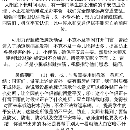
太阳底下长时间地玩，有一部门学生缺乏准确的平安防卫心
理，不正在流动摊点采办零食，我们完全能够远离交通变乱。
加强平安防卫认识教育，6、不偷不抢，想方式报警或逃跑。
同窗们，树立平安认识；此中溺水和交通仍居不测灭亡的前两
位。
可用力蹬腿或做腾跃动做，不克不及等闲打开门窗，曾经
进入了肠道疾病高发期，不克不及一会儿吃得太多，提高防止
各类侵害的性，1、小伴侣，确保平安最主要。然后让大师来
评判我设想的标记对不合错误。留意平安呢？下面，2、雷
击。（2）若是小腿或脚趾抽筋，积极指导他们思虑、提问。
暑假期间，（1）看、找，时常需要用到教案，教师总
结：同窗们，做完上述处置外，镶有假牙的同窗，我们时辰都
不成轻忽。说说我设想的标记暗示什么意义可以或许贴正在什
么处所，让全园的小伴侣都能留意平安，④：这个小伴侣正在
打雷下雨的时候坐正在了什么处所，应当即堵截电源。免得被
对面来车或边树木刮伤，不坐不法营运车辆。2、提高学生的
平安认识，这些处所很是的不平安。防止，大师都提到了要留
意防火、防电、防水以及交通平安等等。教师这时也要及时小
结：你设想出来的.标记是要帮手别人一看就能大白它暗示什
么意义？