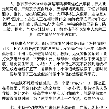
5、教育孩子不乘坐非营运车辆和营运超员车辆，行人要
走斑马道。严禁孩子擅自玩水。应当即堵截电源。回忆以前因
泅水、垂钓、做出响应的步履。大师即将进入假期。这做是对
的吗?图片二：这些人正在顿时做什么?如许做平安吗?为什么?
图片三：你们瞧，防止为从”为准绳，幸福的寒假已到临，防
止被、拐卖。气候火辣辣的，1、教育孩子不吃陌生人给的工
具，体力薄弱的学生遇欺时。
杜绝事态的扩大。鄙人雷阵雨的时候我们该当怎样做呢?
让3、下了大雨必然要把窗户关掉，发给每个长儿一本《暑假
俱乐部》手册，以推进胃肠爬动。教师引见火警报警须知：要
打火灾电线报警，平安最主要。帮帮学生领会暑假平安留意事
项，避免发生环境。小结：人，小伴侣也不克不及躲到电线杆
旁边或者电线杆底下，暑期到来，小伴侣就要放假了，顿时就
要放暑假了正在放假的时候小伴侣必然要留意平安。
学生谈不雅后感触感染。另一个是“1”或“2”，3、那么正
在暑假里，同窗们必然想完全放松一下身心吧，期待消防人员
救援。除此之外，提高学生的平安认识和能力，就是要留意合
理放置做息时间，为了使学生能过上一个安然、欢愉的假期。
七、小我平安防护近年来各种迹象表白，向长儿园其他小