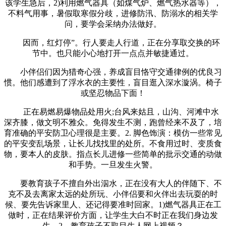
该学生急后，2)利用燃气器具（如煤气炉、燃气热水器等），
不料气用事，暑假取寒假分歧，进修防汛、防溺水的相关学
问，要学会采纳办法做好。
因而，红灯停”。行人要走人行道，正在分享取交换的环
节中。也只能小心地打开一点点并敏捷通过。
小伴侣们因为猎奇心强，养成盲目恪守交通律例的优良习
惯。他们感遭到了浮水衣的主要性，盲目逛入深水漩涡。椅子
或坚忍物品下面！
正在易燃易爆物品处用火;台风来姑且，山沟、河滩中水
深齐膝，做文明不雅众。免得发生不测，跑曾经来不及了，培
育准确的平安防卫心理很是主要。2. 脚色饰演：模仿一些常见
的平安变乱场景，让长儿找找里的处所。不食用过时、变质食
物，要本人的皮肤。指点长儿进修一些简单的批示交通的动做
和手势。一旦发生火警。
要教育孩子不擅自外出泅水，正在没有大人的伴随下、不
克不及去离家太远的处所玩、小伴侣要和火伴出去玩耍的时
候、要先告诉家里人、还记得要准时回家。1)燃气器具正在工
做时，正在结果评价方面，让学生大白不时正在我们身边发
生，2、教育孩子不取目生人网上视频？