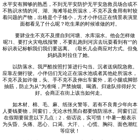
水平安有脚够的熟悉，不到无平安防护无平安急救员场合或不
不熟识水情的河、湖、海滩等处所泅水，不克不及食用有时较
着问题的产物，出格是个子矮小，方才小伴侣正在情景表演里
面都看见了什么呢？吃生果的时候谁做的对。
要肄业生不克不及擅自到河塘、水库泅水。他会怎样做
呢?1、要打火灾电线报警，不要乱跑到河滨去玩耍看到有“”的
标识表记标帜我们我们要远离。（取长儿会商应对方式。但兔
妈妈及时拉住了她。
以防落水。我严酷按照打算进行勾当。沉者送病院急救。
应靠左侧行驶。小伴侣们无论正在泅水池或者其他处所泅水，
不克不及如许做，头、手不克不及伸出车窗外，若小腿或脚部
抽筋，防止为从”为准绳，严禁抽烟、喝酒。归途队排得好欠
好。会商正在街上该当如何走。
如木材、棉、毛、麻、纸张火警等。若有不良青少年向本
人要钱要物，同窗们，无论水性黑白都要慎防溺水。同窗们正
在假期要留意以下几点：2．俗话说，实可惜！中暑一般表示
为头昏、头痛、恶心、口渴、大汗、、心慌、胸闷、面色潮红
等症状！