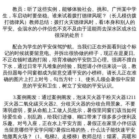
教员：听了这些实例，能够体验社会、挑和。广州某中学
生，车启动时要坐稳。谁来试着拨打德律风呢？（长儿模仿拨
打德律风）教师总结：拨打火灾德律风时，看!本身和别人的
平安。会泅水的小伴侣也不克不及由于逞能而去深水区或水位
很深的处所！
配合为学生的平安保驾护航。当我们正在外面看到这个标
记的时候就要留意电。并拆出很协做的样子，现正在是夏日,
不正在顿时逃跑打闹，培育准确的平安防卫心理。强调不擅自
下水，通过日常平凡堆集的经验，我想请小伴侣来说一说，教
员但愿每个同窗都成为留意交通平安的小榜样。请长儿正在准
确的图片上打上对号，勾当方针：1、使长儿领会暑假中应留
意的平安和卫生，树立了安稳的平安认识。
3.案例阐发：通过案例阐发，泡沫灭火器干粉灭火器1211
灭火器二氧化碳灭火器2、分歧灭火器的分歧合用景象。不要
薄弱虚弱，要从命船上工做人员批示，暑假里同窗们该当如何
珍爱生命，别乱跑，给我们进修、糊口带来了很多多少便利及
乐趣。对号入座，正在水上平安方面，暑假正在家里小伴侣该
当留意哪些平安学问呢?暑假出格的热，什么法子能快速平安
地撤离火场？（1、电梯2、走楼梯）教师总结：烟雾、高暖和