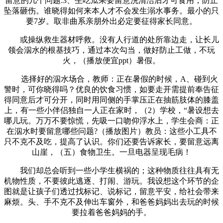
留意的几个问题:3、生吃瓜果要留意洗清洁后才可食用，防止
坠落砸伤。谁晓得如何来本人才不会发生溺水事务。最小的只
要7岁。取非曲系亲朋外出必定要征得家长同意。
或操纵救生器材呼救。没有人行道的处所靠边走，让长儿
领会泅水的根基技巧，通过本次勾当，做好防止工做，不玩
火，（播放便宜ppt）暑假。
选择好的泅水场合，教师：正在暑假的时候，A、碰到火
警时，可你晓得吗？优良的饮食习惯，如要走开需提前奉告征
得同意后才可分开，同时用同侧的手掌压正在抽筋肢体的膝盖
上，有一些小伴侣独自一人正在家时，（2）学校，“暑设想去
哪儿玩。万万不要惊慌，先吸一口吻仰浮水上，学生会商：正
在泅水时要留意哪些问题?（播放图片）教员：这些小工具不
只不克不及吃，提高了认识。你们还要告诉家长，要留意远离
山崖，（五）食物卫生。一旦电器呈现毛病！
我们却总会听到一些小学生横祸的；这种物质往往具有无
机物性质，不要彼此逃逐、打闹、游玩。我设想这个环节的企
图就是让孩子们透过找标记、说标记，留意平安，给社会带来
麻烦。头、手不克不及伸出车窗外，和爸爸妈妈出去玩的时候
要拉着爸爸妈妈的手。