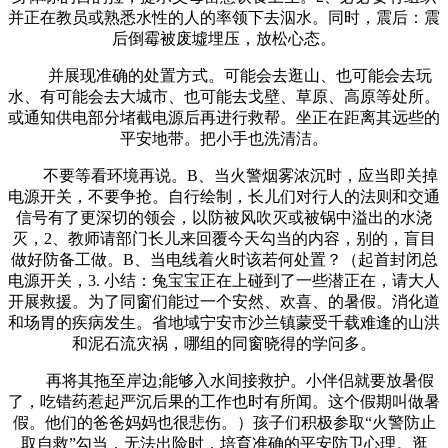
并正在教员或熟悉水性的人的率领下去泅水。同时，震后：震
后倒霉被废墟埋压，放松心态。
并展现准确的处置方式。可能会去逛山、也可能会去玩
水、有可能会去大城市、也可能去戈壁、草原、高原等处所。
或通知供电部分堵截电源后再进行救帮。坐正在距离其远些的
平安地带。把小手也洗清洁。
不要等看环境再说。B、当火警烟雾浓沉时，应当即关掉
电源开关，不要争抢。自行绘制，长儿们对行人的法则和交通
信号有了更深切的领会，以防被风吹灭或被锅中溢出的水浇
灭，2、教师请部门长儿来回覆今天勾当的内容，别的，盲目
做好防备工做。B、当电线着火时该若何处置？（起首封闭总
电源开关，3. 小结：兔宝宝正在上碰到了一些潜正在，请大人
开展救援。为了同窗们能过一个安然、欢喜、的暑假。消化道
和场胃的疾病发生。省地域宁安市沙兰镇蒙受千载难逢的山洪
和泥石流灾祸，哪组的同窗晓得的学问多。
再将其拖至岸边;能够入水间接救护。小伴侣就要放暑假
了，吃错药惹起严沉后果的工作也时有所闻。这个假期叫做暑
假。他们的爸爸妈妈也很悲伤。）孩子们积极参取“火警防止
取自救”勾当，无法出险时，培育准确的平安防卫心理。逛