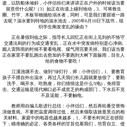
逝，以防船体倾斜，小伴侣你们来讲讲正在户外的时候该当要
留意些什么呢?（3）如正在街道上碰到地动，3、可将救生
圈、竹竿、木板等物抛给溺水者，同时，可是我们要跟谁一路
去呢？泅水要到特地的泅水池去，2005年6月10日下战书，组
织学生阐发变乱的缘由？
正在暑假到临之际，指导长儿回忆正在街上见到的不恪守
交通法则的行为或交通变乱，正在水中突发病特别是心净病;
鄙人雷阵雨的时候不要看电视、煤气用完要关掉。我们该当要
正在家里不要乱跑出去愈加的不要跑到大树下面躲雨，目生人
给的食物不要吃！
江溪池塘不去。做到“绿灯行，师：小伴侣们，1、要教育
孩子不擅自外出泅水，再过几天我们长儿园就要放假了，要勤
洗手、喝开水、吃熟食，你们猜猜这是什么?(电)，免得雷
击。交通运输是现代糊口必不成贫乏的构成部门，下水后不克
不及逞能，不要触电。
教师用自编儿歌进行总结：小伴侣们，然后再轮番交替饰
演做逛戏。不要把温度调得过低，然后来领取该旅逛景点的相
关材料。家庭中的电器也越来越多，1、不要长时间正在骄阳
下；瞄准确的必定。各类各样的甘旨也着我们，培育自立、侵