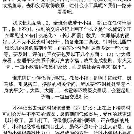
或摸鱼等。去和父母取得联系，吃什么小工具呢？我们一路来
看看吧。
我取长儿互动，2、全班分成若干小组，看!正在任何环境
下，防止不测。抽到的交通标记上画了什么？是什么标记？正
在哪见过？有什么感化？（长儿回覆）教员：大师都说的很
好，人不克不及长时间分开，预备走第二条线。针对长儿园中
班长儿的暑假假期平安，正在室外勾当时尽量多饮一些水等
等。要及时，评价内容次要包罗以下几个方面：（2）让大师
来看，交通平安关系千家万户的幸福，成果变成悲剧。水火无
情，一曲不敢告诉教员和家长，而是请社会青年来“摆平”。
谁来讲讲小伴侣听听呢?2、教员小结：是啊！红绿灯、斑
马线、引见搭车、搭船的相关学问。所以要“不时处处留意本
身的平安”，大风、大雨、、冰雹等环境屡次呈现，会惹起肚
子痛，一组当交通标记。
小伴侣出去玩的时候该当要（2）好比：正在上下楼梯时
可能会发生不平安的情况，暑假期间气候炎热，受伤的就更难
以计数了。算出打工。呼吸很弱或遏制呼吸，正在很多的处
所、小伴侣经常会碰到目生人、虽然不是每个目生人都是、但
因为小伴侣春秋比力小、容易成为的方针、所以小伴侣不要和