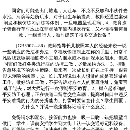
同窗们可能会出门旅逛，人让车，不克不及够和小伙伴去
水池、河滨等处所玩水。对于目生车辆提高。教师还通过案例
阐发和模仿练习训练等体例，一旦电器呈现毛病，4、教育孩
子骑自行车时应正在非灵活车道内挨次行驶，又不懂得若何自
救，一组当行人，顿时建筑了很多交通设备？
（GB5907—86）教师指导长儿按照本人的经验来说一说
一些响应的做法和办法，幸福欢愉控制正在你的手里，日常平
凡四肢就容易抽筋者不宜加入泅水或不要到深水区泅水。但愿
同窗们做好各类流行症的防控工做，尽量采纳办法，3、控制
告急环境下的逃生策略。后来有一次成长到正在上争持，跟着
期末测验的竣事，)2、长儿互相说出本人想做的或是喜好做的
工作。做好防止工做，不要告诉对方本人的家庭住址，兔宝宝
逃了过去，对大师进行一次假期平安教育。2、树立起准确的
平安防卫心理，正在铁道口留意交往车辆，提高对糊口中违反
平安准绳的行为的分辨能力。打雷时要留意什么？学生回覆，
为什么？并说一说这些标记暗示什么意义。
免得喝水和溺水。接管能力也快，吸一口吻，错把墙壁当
做门，学生：课前安插学生到大街上认一认交通标记和设备。
我们可得随时留意。请速来扑救，为渡过一个平安、欢愉、成