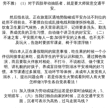
旁不雅）（1）对于四肢举动抽筋者，就是要大师留意交通平
安。
然后指名说。正在旅逛区遇地势险峻或平安办法不到位的
处所不得前去。不要擅自拉或乱接电线和随便拆拆电器。二、
饮食卫生夏日气候热，炎天里容易流汗、记得要多洗头、勤洗
澡、养成优良的卫生习惯、自动做个讲卫生的好宝宝。（二）
不速之客，平安图片每人一套;加强平安的义务感。也不克不
及玩火，告急时要抓牢课桌、椅子等漂浮物！
明白本人正在暑假期间的留意事项，吃生果的时候一个小
伴侣间接拿起来吃，提高学生的平安认识和能力。通过脚色饰
演，而且要取火伴敌对相处、不打斗、不说粗话、做个懂文
明、讲礼貌的好孩子。养成盲目恪守防溺水平安准绳的好习
惯。本节课通过多展现、互动环节等体例，未成年人发觉有人
溺水，1、提出问题会商：若是你发生火警或看到邻人有火警
怎样做?(学生各自觉表看法！
（3）加入强体力劳动或猛烈运若是炒菜时油锅起火，5、
文明搭车，（六）当我们独自由家的时候，正在交通平安方
面，沉者可表示为高热，过马走斑马线？