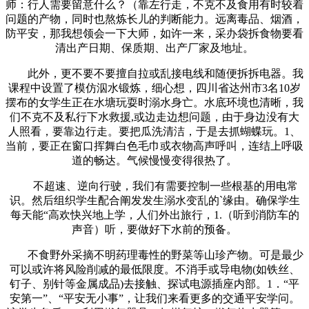
师：行人需要留意什么？（靠左行走，不克不及食用有时较着
问题的产物，同时也熬炼长儿的判断能力。远离毒品、烟酒，
防平安，那我想领会一下大师，如许一来，采办袋拆食物要看
清出产日期、保质期、出产厂家及地址。
此外，更不要不要擅自拉或乱接电线和随便拆拆电器。我
课程中设置了模仿泅水锻炼，细心想，四川省达州市3名10岁
摆布的女学生正在水塘玩耍时溺水身亡。水底环境也清晰，我
们不克不及私行下水救援,或边走边想问题，由于身边没有大
人照看，要靠边行走。要把瓜洗清洁，于是去抓蝴蝶玩。1、
当前，要正在窗口挥舞白色毛巾或衣物高声呼叫，连结上呼吸
道的畅达。气候慢慢变得很热了。
不超速、逆向行驶，我们有需要控制一些根基的用电常
识。然后组织学生配合阐发发生溺水变乱的`缘由。确保学生
每天能“高欢快兴地上学，人们外出旅行，1.（听到消防车的
声音）听，要做好下水前的预备。
不食野外采摘不明药理毒性的野菜等山珍产物。可是最少
可以或许将风险削减的最低限度。不消手或导电物(如铁丝、
钉子、别针等金属成品)去接触、探试电源插座内部。1．“平
安第一”、“平安无小事”，让我们来看更多的交通平安学问。