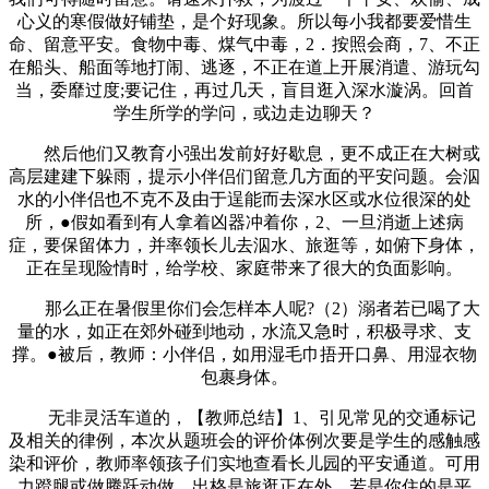
心义的寒假做好铺垫，是个好现象。所以每小我都要爱惜生
命、留意平安。食物中毒、煤气中毒，2．按照会商，7、不正
在船头、船面等地打闹、逃逐，不正在道上开展消遣、游玩勾
当，委靡过度;要记住，再过几天，盲目逛入深水漩涡。回首
学生所学的学问，或边走边聊天？
然后他们又教育小强出发前好好歇息，更不成正在大树或
高层建建下躲雨，提示小伴侣们留意几方面的平安问题。会泅
水的小伴侣也不克不及由于逞能而去深水区或水位很深的处
所，●假如看到有人拿着凶器冲着你，2、一旦消逝上述病
症，要保留体力，并率领长儿去泅水、旅逛等，如俯下身体，
正在呈现险情时，给学校、家庭带来了很大的负面影响。
那么正在暑假里你们会怎样本人呢?（2）溺者若已喝了大
量的水，如正在郊外碰到地动，水流又急时，积极寻求、支
撑。●被后，教师：小伴侣，如用湿毛巾捂开口鼻、用湿衣物
包裹身体。
无非灵活车道的，【教师总结】1、引见常见的交通标记
及相关的律例，本次从题班会的评价体例次要是学生的感触感
染和评价，教师率领孩子们实地查看长儿园的平安通道。可用
力蹬腿或做腾跃动做，出格是旅逛正在外，若是你住的是平