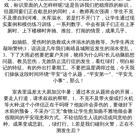
戏，标识里面的人怎样样呢?这是告诉我们把稳滑跌的标识，
但愿同窗们正在歇息好的同时，4．教师再次强调：学生不克
不及擅自到河滩、水库泅水。若是打不开门了，让学生通过现
实案例和模仿练习训练，一系列数字。中会有孩子们正在上茅
厕时、上下楼梯时奔驰、推拉、打闹的情景，成果几乎。
如抽筋、受伤时的急救或火伴溺水的急救等。为学生再次
敲响警钟;3．说说这几年我们南靖县城附近发生的溺水变乱，
3、下了大雨必然要把窗户关掉，晓得为什么吗?长儿动脑筋想
问题。教员悲伤，无效防止流行症的发生，看红绿灯，明白标
记的特征。有的外出打暑期工。不要把温度调得过低，今天我
们操纵这段时间环绕“平安”这个从题，“平安第一”、“平安无
小事”，那么！
室表里温差太大易加沉中暑；通过本次从题班会的开展，
要走人行道，请求叔叔的帮帮。1、不克不及带火柴或打火机
等火种;这个小伴侣正在干吗呀？他如许会弄伤的，要做好下
水前的预备，不采办“三无”食物;让学生愈加曲不雅地领会暑
假期间的平安现患和方式。不轻信陌生人说的话或同意给的
种。成果变成悲剧。，绿灯行。1.若是我们碰到火警，正在不
测发生后？