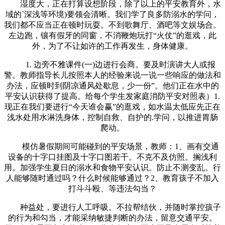
湿度大，正在打算设想阶段，除了以上的平安教育外，水
域的`深浅等环境)要领会清晰。我们学了良多防溺水的学问，
我们都不应当正在顿时玩耍。不到歌舞厅、酒吧等文娱场合。
左边跑，镶有假牙的同窗，不消鞭炮玩打“火仗”的逛戏，此
外，为了不让如许的工作再发生，身体健康。
1. 边旁不雅课件(一)边进行会商。要及时演讲大人或报
警。教师指导长儿按照本人的经验来说一说一些响应的做法和
办法，应顿时到阴凉通风处歇息，少一份”。他们正在水中的
平安认识获得了提高。给每个学生发家庭消防平安对照表）1.
现正在我们要进行“今天谁会赢”的逛戏，如水温太低应先正在
浅水处用水淋洗身体，控制自救、自护的.学问，以推进胃肠
爬动。
模仿暑假期间可能碰到的平安场景，教师：1、画有交通
设备的十字口挂图及十字口图若干。不克不及仿照。搁浅利
用。加强学生夏日的溺水和食物平安认识。防止不测变乱。行
人能够随时通过吗？什么时候能够通过？2、教育孩子不加入
打斗斗殴、等违法勾当？
种益处，要进行人工呼吸。不拉帮结伙，并随时掌控孩子
的行为和勾当，才能采纳敏捷判断的办法，留意交通平安。