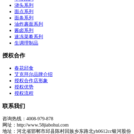
浇头系列
面点系列
面条系列
油炸裹面系列
酱卤系列
速冻菜肴系列
生调理制品
授权合作
春花邱食
艾克拜尔品牌介绍
授权合作店形象
授权优势
授权流程
联系我们
咨询热线：4008-979-878
网址：http://www.58jiabohui.com
地址：河北省邯郸市邱县陈村回族乡东路北yh0612cc银河股份