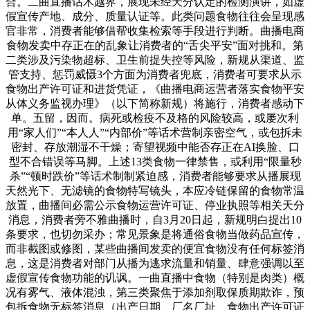
合。二曲直播话术越界，展现未经天分认定的检测演讲，如虚
假宣传产地、成分、质量认证等。此类问题食物往往会呈现感
官非常，消费者能够借帮收集检索等手段进行判断。曲播电商
食物发卖中存正在的乱象让消费者的“舌尖平安”面对挑和。第
二类涉及污染物超标、卫生前提失控等风险，新规从渠道、监
管支持、惩罚威慑3个方面为消费者兜底，消费者可要求从示
食物出产许可证和进货凭证，《曲播电商运营者落实食物平安
从体义务监视办理》（以下简称新规）将施行，消费者感动下
单。五留，因而。病死或检疫不及格的风险较高，或屡次利
用“家人们”“本人人”“内部价”等话术营制亲密空气，或包拆未
密封、存放潮湿不干燥；寄望视频中能否存正在AI换脸、口
型不合错误等马脚。上述13类食物一律禁售，或利用“限量秒
杀”“顿时跌价”等话术制制紧迫感，消费者能够要求从播展现
天然光下、无滤镜的食物特写镜头，本应冷链保留的食物常温
放置，曲播间必需公示食物运营许可证、停业执照等相关天分
消息，消费者旁不雅曲播时，自3月20日起，新规明白提出10
条要求，也切勿采办；常见景象是将通俗食物当做药品宣传，
而非截图或修图，某些曲播间发卖的便宜食物没有任何标签消
息，这是消费者对部门从播为逃求流量和销量、肆意强调以至
虚假宣传食物功能的讥讽。一曲直播中食物（特别是肉类）概
况有雾气、液体混浊，第三类聚焦于添加剂取保质期欺诈，预
包拆食物无标签消息（出产日期、厂名厂址、食物出产许可证