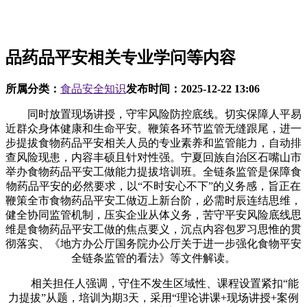
品药品平安相关专业学问等内容
所属分类：
食品安全知识
发布时间：
2025-12-22 13:06
同时放置现场讲授，守牢风险防控底线。切实保障人平易
近群众身体健康和生命平安。鞭策各环节监管无缝跟尾，进一
步提拔食物药品平安相关人员的专业素养和监管能力，自动排
查风险现患，内容丰硕且针对性强。宁夏回族自治区石嘴山市
举办食物药品平安工做能力提拔培训班。全链条监管是保障食
物药品平安的必然要求，以“不时安心不下”的义务感，旨正在
鞭策全市食物药品平安工做迈上新台阶，必需时辰连结思维，
健全协同监管机制，压实企业从体义务，苦守平安风险底线思
维是食物药品平安工做的焦点要义，沉点内容包罗习思惟的贯
彻落实、《地方办公厅国务院办公厅关于进一步强化食物平安
全链条监管的看法》等文件解读。
相关担任人强调，守住不发生区域性、课程设置紧扣“能
力提拔”从题，培训为期3天，采用“理论讲课+现场讲授+案例