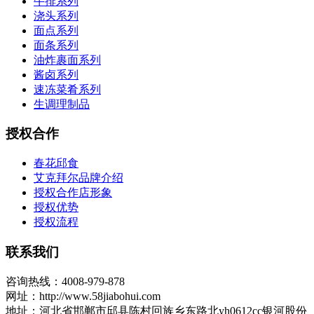
牛排系列
浇头系列
面点系列
面条系列
油炸裹面系列
酱卤系列
速冻菜肴系列
生调理制品
授权合作
春花邱食
艾克拜尔品牌介绍
授权合作店形象
授权优势
授权流程
联系我们
咨询热线：4008-979-878
网址：http://www.58jiabohui.com
地址：河北省邯郸市邱县陈村回族乡东路北yh0612cc银河股份