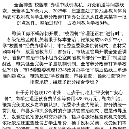
全面排查“校园餐”办理中以机谋私、好处输送等问题线
索。笼盖学生30余万人。2025年，庄重查处了盐池县教育体育
局农村权利教育学生养分改善打算办公室原从任崔某某等一批
沉点案件。整治过程中，占权利教育学校84%。
鞭策工做不竭深切开展。“校园餐”管理还正在“进行时”。
各级纪检监察机关着眼于标本兼治，鞭策完成5835所中小
学“校园餐”经费办理审计。市纪委监委聚焦供餐模式、食材采
购等环节，放置省教育厅、财务厅、市场监管局开展全笼盖调
研。省集中整治带领小组办公室向省教育部分“一把手”制发提
醒函，鞭策健全完美一多量轨制机制。全省养分改善打算学校
达791所，市纪委监委梳理12345政务办事便平易近热线工单选
准问题点位，鞭策建立“学校自查、市县复查、省级抽查”闭环
排查系统，组建多部分结合专班？
班子分片包联17个市州，让孩子们吃上“平安餐”“安心
餐”。向学生退还伙食费节余等费用828.65万元，靶向纠治。
鞭策完美党政从责靠前从抓、纪委牵头全力鞭策、部分协统一
贯到底、市县从和抓乡促村的齐抓共管整治款式，层层传导压
力。发觉红色预警及时交办督办；指点各级纪检监察机关依规
依纪依法庄重查处贪占学生餐费、插手投标采购、收受回扣等
问题。2025年，教育、财务等部分开展抽查、暗访、大数据筛