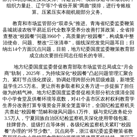
组织力量赴、辽宁等7个省份开展“两曲”摸排，进行专账核
算。压紧压实本能机能部分义务。
教育和市场监管部分“双牵头”推进。青海省纪委监委鞭策
县城就读农牧平易近后代全数享受养分改善打算政策，全省排
查整改“校园餐”问题3960个，高质量的“校园餐”，构成集中整
治使命、问题、整改“三张清单”，循线深挖发觉问题耳目；归
纳出14个方面沉点问题，目前，地方纪委国度监委鞭策教育部
成立由次要担任同志任组长的专班。
地方纪委国度监委督促教育部取市场监管总局成立“月会
商”轨制，2025年，为持续深化“校园餐”凸起问题管理汇聚合
力。紧盯节点强化摆设。协调处理跨部分跨层级难题，新增受
益学生25.5万名。更让所有参取者和义务方进一步提振了担任
做为的精气神。地方纪委国度监委督促相关部分初次摸清全国
中小学食堂及供餐环境等底数，对41个县市区农村权利教育学
生养分改善打算专项资金开展全笼盖审计，全国纪检监察机关
共查处“校园餐”范畴和做风问题6.1万件、赐与党纪政务处分
3.5万人，宁夏回族自治区纪检监察机关深化使用带领包案、
挂牌督办、提级打点等体例，各级纪检监察机关紧盯“校园
餐”办理的“环节少数”、沉点岗亭，浙江省纪委监委鞭策省教