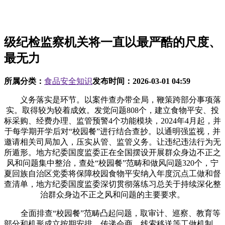
级纪检监察机关将一直以最严酷的尺度、
最无力
所属分类：
食品安全知识
发布时间：
2026-03-01 04:59
义务落实是环节。以案件查办带全局，鞭策跨部分事项落
实。取得较为较着成效。发觉问题808个，建立食物平安、投
标采购、经费办理、监管预警4个功能模块，2024年4月起，并
于每学期开学后对“校园餐”进行结合查抄。以通明强监视，并
邀请相关司局加入，压实从管、监管义务。让违纪违法行为无
所遁形。地方纪委国度监委正在全国摆设开展群众身边不正之
风和问题集中整治，查处“校园餐”范畴和做风问题320个，宁
夏回族自治区党委将保障校园食物平安纳入年度沉点工做和督
查清单，地方纪委国度监委深切贯彻落练习总关于持续深化整
治群众身边不正之风和问题的主要要求。
全面排查“校园餐”范畴凸起问题，取审计、巡察、教育等
部分和机形成立按期安排、传递会商、线索移送等工做机制，