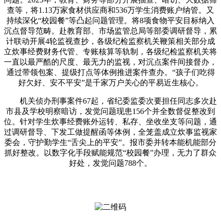
查等，将1.13万家食材供应商和536万学生消费账户纳管。又
持续深化“校园餐”等凸起问题管理。将8项食物平安目标纳入
沉点督导范畴。赴教育部、市场监管总局等部委调研督导，累
计联动开展4轮监视查抄，各级纪检监察机关鞭策相关部分成
立炊事经费财务代管、专账核算等轨制，各级纪检监察机关将
一直以最严酷的尺度、最无力的监视，对沉点案件间接督办，
通过带领包案、提级打点等体例推进案件查办。“孩子们吃得
好欠好、安不平安”是千家万户关心的平易近生核心。
机关侦办刑事案件67起，省纪委监委次要担任同志多次赴
市县及学校明察暗访，发觉问题现患156个并全数督促整改到
位。针对学生炊事经费账外运转、私存、坐收坐支等问题，通
过调研督导、下发工做提醒函等体例，全笼盖成立炊事监视家
委会，守护勤学生“舌尖上的平安”。报市委并转本能机能部分
抓好整改。以数字化手段赋能规范“校园餐”办理，无力了群众
好处，发觉问题788个。