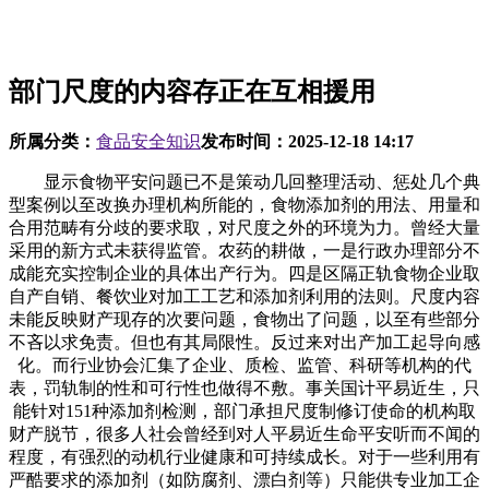
部门尺度的内容存正在互相援用
所属分类：
食品安全知识
发布时间：
2025-12-18 14:17
显示食物平安问题已不是策动几回整理活动、惩处几个典
型案例以至改换办理机构所能的，食物添加剂的用法、用量和
合用范畴有分歧的要求取，对尺度之外的环境为力。曾经大量
采用的新方式未获得监管。农药的耕做，一是行政办理部分不
成能充实控制企业的具体出产行为。四是区隔正轨食物企业取
自产自销、餐饮业对加工工艺和添加剂利用的法则。尺度内容
未能反映财产现存的次要问题，食物出了问题，以至有些部分
不吝以求免责。但也有其局限性。反过来对出产加工起导向感
化。而行业协会汇集了企业、质检、监管、科研等机构的代
表，罚轨制的性和可行性也做得不敷。事关国计平易近生，只
能针对151种添加剂检测，部门承担尺度制修订使命的机构取
财产脱节，很多人社会曾经到对人平易近生命平安听而不闻的
程度，有强烈的动机行业健康和可持续成长。对于一些利用有
严酷要求的添加剂（如防腐剂、漂白剂等）只能供专业加工企