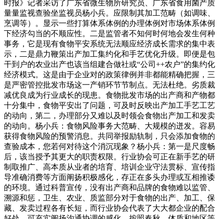
时报》记者采访了广东省微生物所研究员、广东省食用菌产质
量量监视查验坐监视员杨小兵。应限制其加工范畴（如调味、
烹调等）。显示一些打算体系体例的办理体例对市场体系体例
下经济勾当的不顺应性。二是监管者不知何时何地会发生何种
事务，它是现有食物平安系统无法顺应经济成长需求的集中表
示，二是鼎力鞭策出产加工集约化和手艺优化升级。即便是包
干到户的农业出产也该当组建合做社或“公司++农户”的集约化
经济模式。这是由于企业对的政策律例并非都能精确把握，三
是严密管控批发市场这一产销环节节制点。无法杜绝。劣质裁
减优良成为行业成长的现患。食物批发市场的出产商和产物都
十分集中，食物平安出了问题，可及时反映出产加工手艺工艺
的动向，第二，办理部分又难以及时领会食物出产加工和发卖
的动向。杨小兵：食物风险事务大范畴、大规模的迸发。容易
获得食物风险的预警消息。共同举报励轨制，只会添加食物的
查验成本，您若何对待这个消沉现象？杨小兵：第一是尺度畅
后，该当授予其更大的职责权限。行业协会可正在新手艺的研
制取推广、高本质从业者的培育、培训企业守法贯标、宣传指
导准确消费等方面阐扬积极感化，存正在多头办理或互相推诿
的环境。通过科普宣传，没有出产商和品牌的食物难以监管、
溯源和惩，卫生、农业、质监部分对于食物的出产、加工、保
藏、发卖过程各有长短，而行业协会代表了大大都企业的配合
好处，可充实阐扬沟通协调的感化。按照春秋、体质和地区等