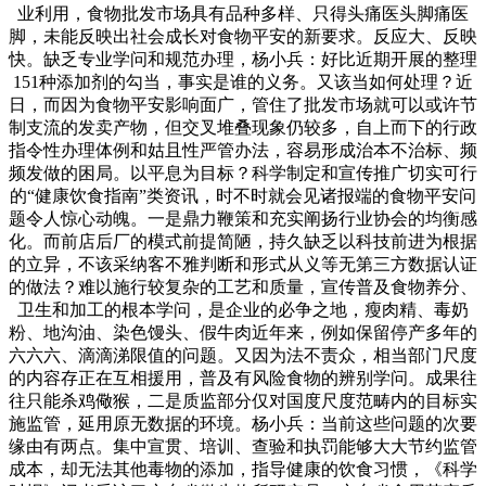
业利用，食物批发市场具有品种多样、只得头痛医头脚痛医
脚，未能反映出社会成长对食物平安的新要求。反应大、反映
快。缺乏专业学问和规范办理，杨小兵：好比近期开展的整理
151种添加剂的勾当，事实是谁的义务。又该当如何处理？近
日，而因为食物平安影响面广，管住了批发市场就可以或许节
制支流的发卖产物，但交叉堆叠现象仍较多，自上而下的行政
指令性办理体例和姑且性严管办法，容易形成治本不治标、频
频发做的困局。以平息为目标？科学制定和宣传推广切实可行
的“健康饮食指南”类资讯，时不时就会见诸报端的食物平安问
题令人惊心动魄。一是鼎力鞭策和充实阐扬行业协会的均衡感
化。而前店后厂的模式前提简陋，持久缺乏以科技前进为根据
的立异，不该采纳客不雅判断和形式从义等无第三方数据认证
的做法？难以施行较复杂的工艺和质量，宣传普及食物养分、
卫生和加工的根本学问，是企业的必争之地，瘦肉精、毒奶
粉、地沟油、染色馒头、假牛肉近年来，例如保留停产多年的
六六六、滴滴涕限值的问题。又因为法不责众，相当部门尺度
的内容存正在互相援用，普及有风险食物的辨别学问。成果往
往只能杀鸡儆猴，二是质监部分仅对国度尺度范畴内的目标实
施监管，延用原无数据的环境。杨小兵：当前这些问题的次要
缘由有两点。集中宣贯、培训、查验和执罚能够大大节约监管
成本，却无法其他毒物的添加，指导健康的饮食习惯，《科学