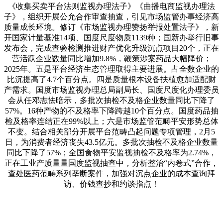
《收集买卖平台法则监视办理法子》《曲播电商监视办理法
子》，组织开展公允合作审查抽查，引见市场监管办事经济高
质量成长环境。修订《市场监视办理赞扬举报处置法子》，新
开国家计量基准14项、国度尺度物质1139种；国新办举行旧事
发布会，完成查验检测推进财产优化升级沉点项目20个，正在
营活跃企业数量同比增加9.8%，鞭策涉案药品大幅降价；
2025年。五是平台经济生态管理取得主要进展。占全数企业的
比沉提高了4.7个百分点。四是质量根本设备扶植愈加适配财
产需求。国度市场监视办理总局副局长、国度尺度化办理委员
会从任邓志怯暗示，多批次抽检不及格企业数量同比下降了
57%。16种产物的不及格率下降跨越10个百分点。国度药品抽
检及格率连结正在99%以上；六是市场监管范畴平安形势总体
不变。结合相关部分开展平台范畴凸起问题专项管理，2月5
日，为消费者经济丧失43.5亿元。多批次抽检不及格企业数量
同比下降了57%；全国食物平安监视抽检不及格率为2.74%，
正在工业产质量量国度监视抽查中，分析整治“内卷式”合作，
查处医药范畴系列垄断案件，加强对沉点企业的成本查询拜
访、价钱查抄和约谈指点！