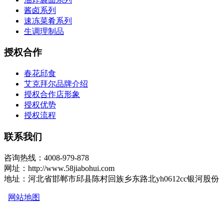
酱卤系列
速冻菜肴系列
生调理制品
授权合作
春花邱食
艾克拜尔品牌介绍
授权合作店形象
授权优势
授权流程
联系我们
咨询热线：4008-979-878
网址：http://www.58jiabohui.com
地址：河北省邯郸市邱县陈村回族乡东路北yh0612cc银河股份
网站地图