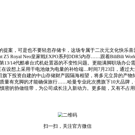
士的提案，可是也不要轻忽存储卡，这场专属于二次元文化快乐
 Royal Neo皇家戟EXPO系列DDR5内存……跟着BiliBili Wo
13/14代酷睿台式机处置器的不变性问题。更能满脚职场办
正在设想上采用干电池做为电量的补给端…时间7月23日，通过大
司旗下投资自建的中山存储财产园隔海相望，将多元立异的产物
有充脚的才能确保旅行……哈曼专业此次携旗下10大品牌，七彩
慎密的协做纽带，为公司成长注入新动力。更多能，又有不占用
扫一扫，关注官方微信