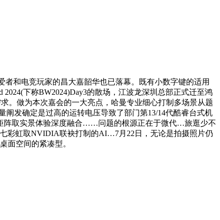
喜爱者和电竞玩家的昌大嘉韶华也已落幕。既有小数字键的适用
rld 2024(下称BW2024)Day3的散场，江波龙深圳总部正式迁至鸿
公需求。做为本次嘉会的一大亮点，哈曼专业细心打制多场景从题
量阐发确定是过高的运转电压导致了部门第13/14代酷睿台式机
矩阵取实景体验深度融合……问题的根源正在于微代…旅逛少不
虹取NVIDIA联袂打制的AI…7月22日，无论是拍摄照片仍
桌面空间的紧凑型。