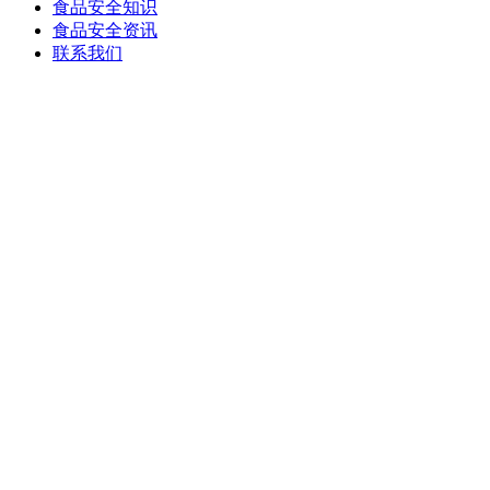
食品安全知识
食品安全资讯
联系我们