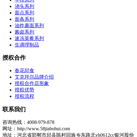
浇头系列
面点系列
面条系列
油炸裹面系列
酱卤系列
速冻菜肴系列
生调理制品
授权合作
春花邱食
艾克拜尔品牌介绍
授权合作店形象
授权优势
授权流程
联系我们
咨询热线：4008-979-878
网址：http://www.58jiabohui.com
地址：河北省邯郸市邱县陈村回族乡东路北yh0612cc银河股份